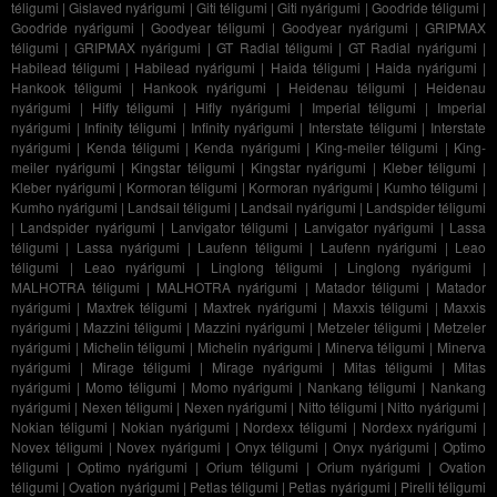
téligumi
|
Gislaved nyárigumi
|
Giti téligumi
|
Giti nyárigumi
|
Goodride téligumi
|
Goodride nyárigumi
|
Goodyear téligumi
|
Goodyear nyárigumi
|
GRIPMAX
téligumi
|
GRIPMAX nyárigumi
|
GT Radial téligumi
|
GT Radial nyárigumi
|
Habilead téligumi
|
Habilead nyárigumi
|
Haida téligumi
|
Haida nyárigumi
|
Hankook téligumi
|
Hankook nyárigumi
|
Heidenau téligumi
|
Heidenau
nyárigumi
|
Hifly téligumi
|
Hifly nyárigumi
|
Imperial téligumi
|
Imperial
nyárigumi
|
Infinity téligumi
|
Infinity nyárigumi
|
Interstate téligumi
|
Interstate
nyárigumi
|
Kenda téligumi
|
Kenda nyárigumi
|
King-meiler téligumi
|
King-
meiler nyárigumi
|
Kingstar téligumi
|
Kingstar nyárigumi
|
Kleber téligumi
|
Kleber nyárigumi
|
Kormoran téligumi
|
Kormoran nyárigumi
|
Kumho téligumi
|
Kumho nyárigumi
|
Landsail téligumi
|
Landsail nyárigumi
|
Landspider téligumi
|
Landspider nyárigumi
|
Lanvigator téligumi
|
Lanvigator nyárigumi
|
Lassa
téligumi
|
Lassa nyárigumi
|
Laufenn téligumi
|
Laufenn nyárigumi
|
Leao
téligumi
|
Leao nyárigumi
|
Linglong téligumi
|
Linglong nyárigumi
|
MALHOTRA téligumi
|
MALHOTRA nyárigumi
|
Matador téligumi
|
Matador
nyárigumi
|
Maxtrek téligumi
|
Maxtrek nyárigumi
|
Maxxis téligumi
|
Maxxis
nyárigumi
|
Mazzini téligumi
|
Mazzini nyárigumi
|
Metzeler téligumi
|
Metzeler
nyárigumi
|
Michelin téligumi
|
Michelin nyárigumi
|
Minerva téligumi
|
Minerva
nyárigumi
|
Mirage téligumi
|
Mirage nyárigumi
|
Mitas téligumi
|
Mitas
nyárigumi
|
Momo téligumi
|
Momo nyárigumi
|
Nankang téligumi
|
Nankang
nyárigumi
|
Nexen téligumi
|
Nexen nyárigumi
|
Nitto téligumi
|
Nitto nyárigumi
|
Nokian téligumi
|
Nokian nyárigumi
|
Nordexx téligumi
|
Nordexx nyárigumi
|
Novex téligumi
|
Novex nyárigumi
|
Onyx téligumi
|
Onyx nyárigumi
|
Optimo
téligumi
|
Optimo nyárigumi
|
Orium téligumi
|
Orium nyárigumi
|
Ovation
téligumi
|
Ovation nyárigumi
|
Petlas téligumi
|
Petlas nyárigumi
|
Pirelli téligumi