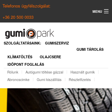
Telefonos ügyfélszolgálat:
MENU
+36 20 500 0033
KERESÉS
NYÁRI GUMI KERESŐ
SZOLGÁLTATÁSAINK:
GUMISZERVIZ
GUMI TÁROLÁS
TÉLI GUMI KERESŐ
KLÍMATÖLTÉS
OLAJCSERE
BELÉPÉS
IDŐPONT FOGLALÁS
REGISZTRÁCIÓ
Rólunk
Autógumi töltése gázzal
Használt gumik
Abroncscimke
Gumi kiszállítás
Részletfizetés