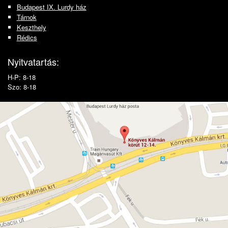
Budapest IX. Lurdy ház
Tárnok
Keszthely
Rédics
Nyitvatartás:
H-P: 8-18
Szo: 8-18