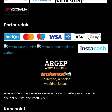
Partnereink
marketplace
partner
Árukereső, a hiteles
vásárlási kalauz
www.autolenti.hu
|
www.rabljenegume.com
|
reifenpro.at
|
gume-
diskont.si
|
xxl-pneumatiky.sk
Kapcsolat