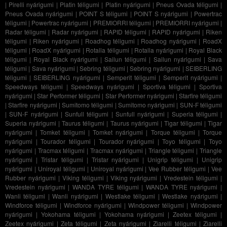
|
Pirelli nyárigumi
|
Platin téligumi
|
Platin nyárigumi
|
Pneus Ovada téligumi
|
Pneus Ovada nyárigumi
|
POINT S téligumi
|
POINT S nyárigumi
|
Powertrac
téligumi
|
Powertrac nyárigumi
|
PREMIORRI téligumi
|
PREMIORRI nyárigumi
|
Radar téligumi
|
Radar nyárigumi
|
RAPID téligumi
|
RAPID nyárigumi
|
Riken
téligumi
|
Riken nyárigumi
|
Roadhog téligumi
|
Roadhog nyárigumi
|
RoadX
téligumi
|
RoadX nyárigumi
|
Rotalla téligumi
|
Rotalla nyárigumi
|
Royal Black
téligumi
|
Royal Black nyárigumi
|
Sailun téligumi
|
Sailun nyárigumi
|
Sava
téligumi
|
Sava nyárigumi
|
Sebring téligumi
|
Sebring nyárigumi
|
SEIBERLING
téligumi
|
SEIBERLING nyárigumi
|
Semperit téligumi
|
Semperit nyárigumi
|
Speedways téligumi
|
Speedways nyárigumi
|
Sportiva téligumi
|
Sportiva
nyárigumi
|
Star Performer téligumi
|
Star Performer nyárigumi
|
Starfire téligumi
|
Starfire nyárigumi
|
Sumitomo téligumi
|
Sumitomo nyárigumi
|
SUN-F téligumi
|
SUN-F nyárigumi
|
Sunfull téligumi
|
Sunfull nyárigumi
|
Superia téligumi
|
Superia nyárigumi
|
Taurus téligumi
|
Taurus nyárigumi
|
Tigar téligumi
|
Tigar
nyárigumi
|
Tomket téligumi
|
Tomket nyárigumi
|
Torque téligumi
|
Torque
nyárigumi
|
Tourador téligumi
|
Tourador nyárigumi
|
Toyo téligumi
|
Toyo
nyárigumi
|
Tracmax téligumi
|
Tracmax nyárigumi
|
Triangle téligumi
|
Triangle
nyárigumi
|
Tristar téligumi
|
Tristar nyárigumi
|
Unigrip téligumi
|
Unigrip
nyárigumi
|
Uniroyal téligumi
|
Uniroyal nyárigumi
|
Vee Rubber téligumi
|
Vee
Rubber nyárigumi
|
Viking téligumi
|
Viking nyárigumi
|
Vredestein téligumi
|
Vredestein nyárigumi
|
WANDA TYRE téligumi
|
WANDA TYRE nyárigumi
|
Wanli téligumi
|
Wanli nyárigumi
|
Westlake téligumi
|
Westlake nyárigumi
|
Windforce téligumi
|
Windforce nyárigumi
|
Windpower téligumi
|
Windpower
nyárigumi
|
Yokohama téligumi
|
Yokohama nyárigumi
|
Zeetex téligumi
|
Zeetex nyárigumi
|
Zeta téligumi
|
Zeta nyárigumi
|
Ziarelli téligumi
|
Ziarelli