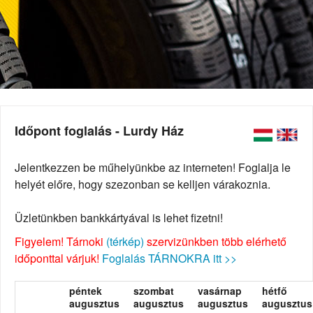
Időpont foglalás - Lurdy Ház
Jelentkezzen be műhelyünkbe az interneten! Foglalja le
helyét előre, hogy szezonban se kelljen várakoznia.
Üzletünkben bankkártyával is lehet fizetni!
Figyelem! Tárnoki
(térkép)
szervizünkben több elérhető
időponttal várjuk!
Foglalás TÁRNOKRA itt >>
péntek
szombat
vasárnap
hétfő
augusztus
augusztus
augusztus
augusztus