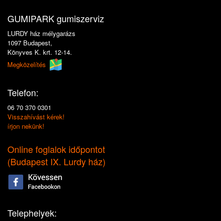
GUMIPARK gumiszerviz
LURDY ház mélygarázs
1097 Budapest,
Könyves K. krt. 12-14.
Megközelítés
Telefon:
06 70 370 0301
Visszahívást kérek!
írjon nekünk!
Online foglalok időpontot
(
Budapest IX. Lurdy ház
)
Telephelyek: