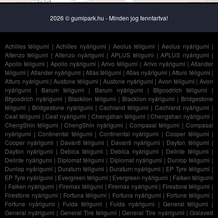
2026 © gumipark.hu - Minden jog fenntartva!
Achilles téligumi
|
Achilles nyárigumi
|
Aeolus téligumi
|
Aeolus nyárigumi
|
Altenzo téligumi
|
Altenzo nyárigumi
|
APLUS téligumi
|
APLUS nyárigumi
|
Apollo téligumi
|
Apollo nyárigumi
|
Arivo téligumi
|
Arivo nyárigumi
|
Atlander
téligumi
|
Atlander nyárigumi
|
Atlas téligumi
|
Atlas nyárigumi
|
Atturo téligumi
|
Atturo nyárigumi
|
Austone téligumi
|
Austone nyárigumi
|
Avon téligumi
|
Avon
nyárigumi
|
Barum téligumi
|
Barum nyárigumi
|
Bfgoodrich téligumi
|
Bfgoodrich nyárigumi
|
Blacklion téligumi
|
Blacklion nyárigumi
|
Bridgestone
téligumi
|
Bridgestone nyárigumi
|
Cachland téligumi
|
Cachland nyárigumi
|
Ceat téligumi
|
Ceat nyárigumi
|
Chengshan téligumi
|
Chengshan nyárigumi
|
ChengShin téligumi
|
ChengShin nyárigumi
|
Compasal téligumi
|
Compasal
nyárigumi
|
Continental téligumi
|
Continental nyárigumi
|
Cooper téligumi
|
Cooper nyárigumi
|
Davanti téligumi
|
Davanti nyárigumi
|
Dayton téligumi
|
Dayton nyárigumi
|
Debica téligumi
|
Debica nyárigumi
|
Delinte téligumi
|
Delinte nyárigumi
|
Diplomat téligumi
|
Diplomat nyárigumi
|
Dunlop téligumi
|
Dunlop nyárigumi
|
Duraturn téligumi
|
Duraturn nyárigumi
|
EP Tyre téligumi
|
EP Tyre nyárigumi
|
Evergreen téligumi
|
Evergreen nyárigumi
|
Falken téligumi
|
Falken nyárigumi
|
Firemax téligumi
|
Firemax nyárigumi
|
Firestone téligumi
|
Firestone nyárigumi
|
Fortuna téligumi
|
Fortuna nyárigumi
|
Fortune téligumi
|
Fortune nyárigumi
|
Fulda téligumi
|
Fulda nyárigumi
|
General téligumi
|
General nyárigumi
|
General Tire téligumi
|
General Tire nyárigumi
|
Gislaved