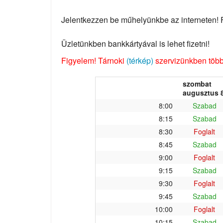
Jelentkezzen be műhelyünkbe az interneten! Fo
Üzletünkben bankkártyával is lehet fizetni!
Figyelem! Tárnoki
(térkép)
szervizünkben több 
szombat
augusztus 8
8:00
Szabad
8:15
Szabad
8:30
Foglalt
8:45
Szabad
9:00
Foglalt
9:15
Szabad
9:30
Foglalt
9:45
Szabad
10:00
Foglalt
10:15
Szabad