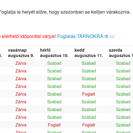
glalja le helyét előre, hogy szezonban se kelljen várakoznia.
elérhető időponttal várjuk!
Foglalás TÁRNOKRA itt >>
vasárnap
hétfő
kedd
szerda
.
augusztus 9.
augusztus 10.
augusztus 11.
augusztus 1
Zárva
Szabad
Szabad
Szabad
Zárva
Szabad
Szabad
Szabad
Zárva
Szabad
Szabad
Szabad
Zárva
Szabad
Szabad
Szabad
Zárva
Szabad
Foglalt
Szabad
Zárva
Szabad
Szabad
Szabad
Zárva
Szabad
Szabad
Szabad
Zárva
Szabad
Szabad
Szabad
Zárva
Foglalt
Foglalt
Szabad
Zárva
Szabad
Szabad
Szabad