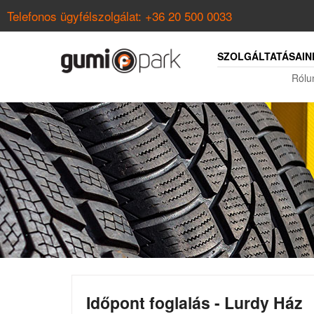
Telefonos ügyfélszolgálat:
+36 20 500 0033
SZOLGÁLTATÁSAIN
Rólu
Időpont foglalás - Lurdy Ház