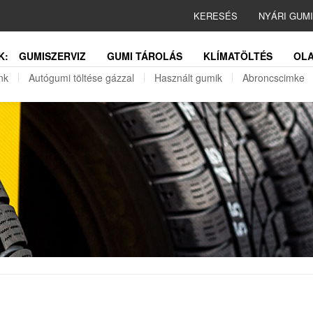
KERESÉS
NYÁRI GUM
K:
GUMISZERVIZ
GUMI TÁROLÁS
KLÍMATÖLTÉS
OLA
nk
Autógumi töltése gázzal
Használt gumik
Abroncscimke