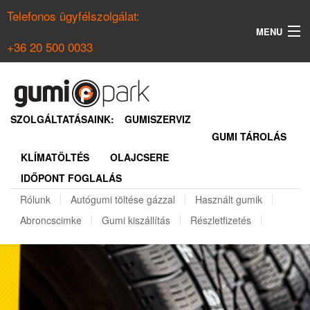
Telefonos ügyfélszolgálat:
MENU
+36 20 500 0033
KERESÉS
NYÁRI GUMI KERESŐ
SZOLGÁLTATÁSAINK:
GUMISZERVIZ
GUMI TÁROLÁS
TÉLI GUMI KERESŐ
KLÍMATÖLTÉS
OLAJCSERE
BELÉPÉS
IDŐPONT FOGLALÁS
REGISZTRÁCIÓ
Rólunk
Autógumi töltése gázzal
Használt gumik
Abroncscimke
Gumi kiszállítás
Részletfizetés