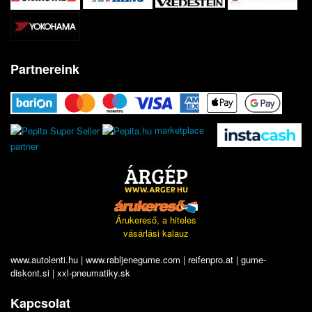
Partnereink
marketplace
partner
Árukereső, a hiteles
vásárlási kalauz
www.autolenti.hu
|
www.rabljenegume.com
|
reifenpro.at
|
gume-
diskont.si
|
xxl-pneumatiky.sk
Kapcsolat