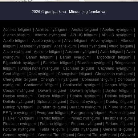
2026 © gumipark.hu - Minden jog fenntartva!
Achilles téligumi
|
Achilles nyárigumi
|
Aeolus téligumi
|
Aeolus nyárigumi
|
Altenzo téligumi
|
Altenzo nyárigumi
|
APLUS téligumi
|
APLUS nyárigumi
|
Apollo téligumi
|
Apollo nyárigumi
|
Arivo téligumi
|
Arivo nyárigumi
|
Atlander
téligumi
|
Atlander nyárigumi
|
Atlas téligumi
|
Atlas nyárigumi
|
Atturo téligumi
|
Atturo nyárigumi
|
Austone téligumi
|
Austone nyárigumi
|
Avon téligumi
|
Avon
nyárigumi
|
Barum téligumi
|
Barum nyárigumi
|
Bfgoodrich téligumi
|
Bfgoodrich nyárigumi
|
Blacklion téligumi
|
Blacklion nyárigumi
|
Bridgestone
téligumi
|
Bridgestone nyárigumi
|
Cachland téligumi
|
Cachland nyárigumi
|
Ceat téligumi
|
Ceat nyárigumi
|
Chengshan téligumi
|
Chengshan nyárigumi
|
ChengShin téligumi
|
ChengShin nyárigumi
|
Compasal téligumi
|
Compasal
nyárigumi
|
Continental téligumi
|
Continental nyárigumi
|
Cooper téligumi
|
Cooper nyárigumi
|
Davanti téligumi
|
Davanti nyárigumi
|
Dayton téligumi
|
Dayton nyárigumi
|
Debica téligumi
|
Debica nyárigumi
|
Delinte téligumi
|
Delinte nyárigumi
|
Diplomat téligumi
|
Diplomat nyárigumi
|
Dunlop téligumi
|
Dunlop nyárigumi
|
Duraturn téligumi
|
Duraturn nyárigumi
|
EP Tyre téligumi
|
EP Tyre nyárigumi
|
Evergreen téligumi
|
Evergreen nyárigumi
|
Falken téligumi
|
Falken nyárigumi
|
Firemax téligumi
|
Firemax nyárigumi
|
Firestone téligumi
|
Firestone nyárigumi
|
Fortuna téligumi
|
Fortuna nyárigumi
|
Fortune téligumi
|
Fortune nyárigumi
|
Fulda téligumi
|
Fulda nyárigumi
|
General téligumi
|
General nyárigumi
|
General Tire téligumi
|
General Tire nyárigumi
|
Gislaved