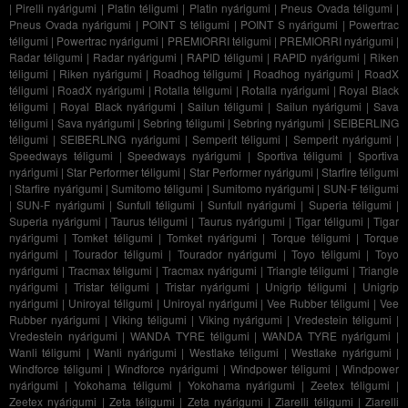
|
Pirelli nyárigumi
|
Platin téligumi
|
Platin nyárigumi
|
Pneus Ovada téligumi
|
Pneus Ovada nyárigumi
|
POINT S téligumi
|
POINT S nyárigumi
|
Powertrac
téligumi
|
Powertrac nyárigumi
|
PREMIORRI téligumi
|
PREMIORRI nyárigumi
|
Radar téligumi
|
Radar nyárigumi
|
RAPID téligumi
|
RAPID nyárigumi
|
Riken
téligumi
|
Riken nyárigumi
|
Roadhog téligumi
|
Roadhog nyárigumi
|
RoadX
téligumi
|
RoadX nyárigumi
|
Rotalla téligumi
|
Rotalla nyárigumi
|
Royal Black
téligumi
|
Royal Black nyárigumi
|
Sailun téligumi
|
Sailun nyárigumi
|
Sava
téligumi
|
Sava nyárigumi
|
Sebring téligumi
|
Sebring nyárigumi
|
SEIBERLING
téligumi
|
SEIBERLING nyárigumi
|
Semperit téligumi
|
Semperit nyárigumi
|
Speedways téligumi
|
Speedways nyárigumi
|
Sportiva téligumi
|
Sportiva
nyárigumi
|
Star Performer téligumi
|
Star Performer nyárigumi
|
Starfire téligumi
|
Starfire nyárigumi
|
Sumitomo téligumi
|
Sumitomo nyárigumi
|
SUN-F téligumi
|
SUN-F nyárigumi
|
Sunfull téligumi
|
Sunfull nyárigumi
|
Superia téligumi
|
Superia nyárigumi
|
Taurus téligumi
|
Taurus nyárigumi
|
Tigar téligumi
|
Tigar
nyárigumi
|
Tomket téligumi
|
Tomket nyárigumi
|
Torque téligumi
|
Torque
nyárigumi
|
Tourador téligumi
|
Tourador nyárigumi
|
Toyo téligumi
|
Toyo
nyárigumi
|
Tracmax téligumi
|
Tracmax nyárigumi
|
Triangle téligumi
|
Triangle
nyárigumi
|
Tristar téligumi
|
Tristar nyárigumi
|
Unigrip téligumi
|
Unigrip
nyárigumi
|
Uniroyal téligumi
|
Uniroyal nyárigumi
|
Vee Rubber téligumi
|
Vee
Rubber nyárigumi
|
Viking téligumi
|
Viking nyárigumi
|
Vredestein téligumi
|
Vredestein nyárigumi
|
WANDA TYRE téligumi
|
WANDA TYRE nyárigumi
|
Wanli téligumi
|
Wanli nyárigumi
|
Westlake téligumi
|
Westlake nyárigumi
|
Windforce téligumi
|
Windforce nyárigumi
|
Windpower téligumi
|
Windpower
nyárigumi
|
Yokohama téligumi
|
Yokohama nyárigumi
|
Zeetex téligumi
|
Zeetex nyárigumi
|
Zeta téligumi
|
Zeta nyárigumi
|
Ziarelli téligumi
|
Ziarelli