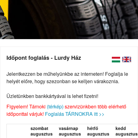
Időpont foglalás - Lurdy Ház
Jelentkezzen be műhelyünkbe az interneten! Foglalja le
helyét előre, hogy szezonban se kelljen várakoznia.
Üzletünkben bankkártyával is lehet fizetni!
Figyelem! Tárnoki
(térkép)
szervizünkben több elérhető
időponttal várjuk!
Foglalás TÁRNOKRA itt >>
szombat
vasárnap
hétfő
kedd
augusztus
augusztus
augusztus
augusztus