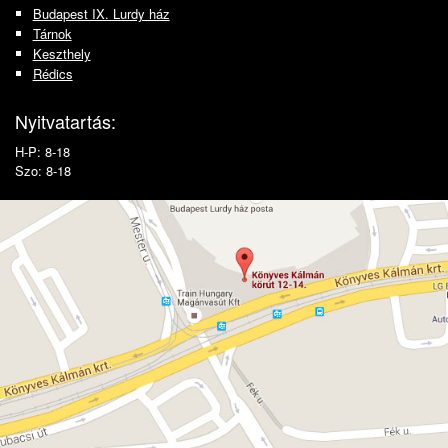
Budapest IX. Lurdy ház
Tárnok
Keszthely
Rédics
Nyitvatartás:
H-P: 8-18
Szo: 8-18