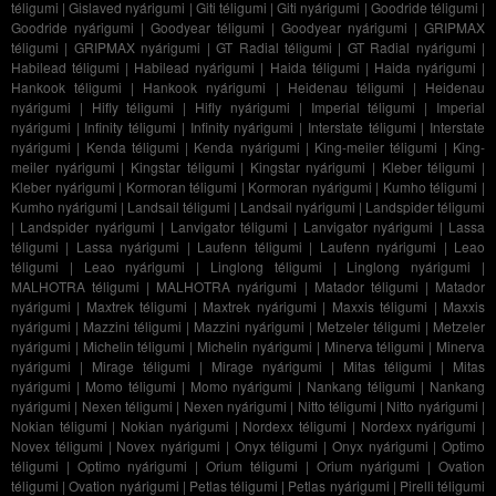
téligumi
|
Gislaved nyárigumi
|
Giti téligumi
|
Giti nyárigumi
|
Goodride téligumi
|
Goodride nyárigumi
|
Goodyear téligumi
|
Goodyear nyárigumi
|
GRIPMAX
téligumi
|
GRIPMAX nyárigumi
|
GT Radial téligumi
|
GT Radial nyárigumi
|
Habilead téligumi
|
Habilead nyárigumi
|
Haida téligumi
|
Haida nyárigumi
|
Hankook téligumi
|
Hankook nyárigumi
|
Heidenau téligumi
|
Heidenau
nyárigumi
|
Hifly téligumi
|
Hifly nyárigumi
|
Imperial téligumi
|
Imperial
nyárigumi
|
Infinity téligumi
|
Infinity nyárigumi
|
Interstate téligumi
|
Interstate
nyárigumi
|
Kenda téligumi
|
Kenda nyárigumi
|
King-meiler téligumi
|
King-
meiler nyárigumi
|
Kingstar téligumi
|
Kingstar nyárigumi
|
Kleber téligumi
|
Kleber nyárigumi
|
Kormoran téligumi
|
Kormoran nyárigumi
|
Kumho téligumi
|
Kumho nyárigumi
|
Landsail téligumi
|
Landsail nyárigumi
|
Landspider téligumi
|
Landspider nyárigumi
|
Lanvigator téligumi
|
Lanvigator nyárigumi
|
Lassa
téligumi
|
Lassa nyárigumi
|
Laufenn téligumi
|
Laufenn nyárigumi
|
Leao
téligumi
|
Leao nyárigumi
|
Linglong téligumi
|
Linglong nyárigumi
|
MALHOTRA téligumi
|
MALHOTRA nyárigumi
|
Matador téligumi
|
Matador
nyárigumi
|
Maxtrek téligumi
|
Maxtrek nyárigumi
|
Maxxis téligumi
|
Maxxis
nyárigumi
|
Mazzini téligumi
|
Mazzini nyárigumi
|
Metzeler téligumi
|
Metzeler
nyárigumi
|
Michelin téligumi
|
Michelin nyárigumi
|
Minerva téligumi
|
Minerva
nyárigumi
|
Mirage téligumi
|
Mirage nyárigumi
|
Mitas téligumi
|
Mitas
nyárigumi
|
Momo téligumi
|
Momo nyárigumi
|
Nankang téligumi
|
Nankang
nyárigumi
|
Nexen téligumi
|
Nexen nyárigumi
|
Nitto téligumi
|
Nitto nyárigumi
|
Nokian téligumi
|
Nokian nyárigumi
|
Nordexx téligumi
|
Nordexx nyárigumi
|
Novex téligumi
|
Novex nyárigumi
|
Onyx téligumi
|
Onyx nyárigumi
|
Optimo
téligumi
|
Optimo nyárigumi
|
Orium téligumi
|
Orium nyárigumi
|
Ovation
téligumi
|
Ovation nyárigumi
|
Petlas téligumi
|
Petlas nyárigumi
|
Pirelli téligumi