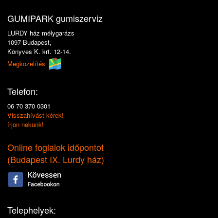
GUMIPARK gumiszerviz
LURDY ház mélygarázs
1097 Budapest,
Könyves K. krt. 12-14.
Megközelítés
Telefon:
06 70 370 0301
Visszahívást kérek!
írjon nekünk!
Online foglalok időpontot
(
Budapest IX. Lurdy ház
)
Telephelyek: