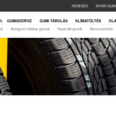
KERESÉS
NYÁRI GUM
K:
GUMISZERVIZ
GUMI TÁROLÁS
KLÍMATÖLTÉS
OLA
nk
Autógumi töltése gázzal
Használt gumik
Abroncscimke