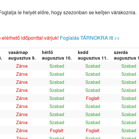
glalja le helyét előre, hogy szezonban se kelljen várakoznia.
elérhető időponttal várjuk!
Foglalás TÁRNOKRA itt >>
vasárnap
hétfő
kedd
szerda
.
augusztus 9.
augusztus 10.
augusztus 11.
augusztus 1
Zárva
Szabad
Szabad
Szabad
Zárva
Szabad
Szabad
Szabad
Zárva
Szabad
Szabad
Szabad
Zárva
Szabad
Szabad
Szabad
Zárva
Szabad
Foglalt
Szabad
Zárva
Szabad
Szabad
Szabad
Zárva
Szabad
Szabad
Szabad
Zárva
Szabad
Szabad
Szabad
Zárva
Foglalt
Foglalt
Szabad
Zárva
Szabad
Szabad
Szabad