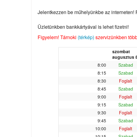
Jelentkezzen be műhelyünkbe az interneten! Fo
Üzletünkben bankkártyával is lehet fizetni!
Figyelem! Tárnoki
(térkép)
szervizünkben több 
szombat
augusztus 8
8:00
Szabad
8:15
Szabad
8:30
Foglalt
8:45
Szabad
9:00
Foglalt
9:15
Szabad
9:30
Foglalt
9:45
Szabad
10:00
Foglalt
10:15
Szabad