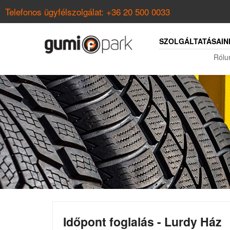
Telefonos ügyfélszolgálat:
+36 20 500 0033
SZOLGÁLTATÁSAIN
Rólu
Időpont foglalás - Lurdy Ház