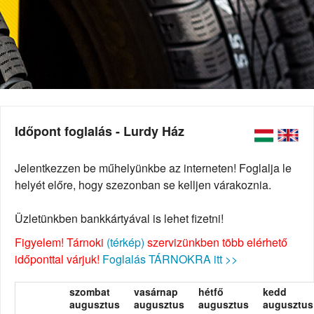
Időpont foglalás - Lurdy Ház
Jelentkezzen be műhelyünkbe az interneten! Foglalja le
helyét előre, hogy szezonban se kelljen várakoznia.
Üzletünkben bankkártyával is lehet fizetni!
Figyelem! Tárnoki
(térkép)
szervizünkben több elérhető
időponttal várjuk!
Foglalás TÁRNOKRA itt >>
szombat
vasárnap
hétfő
kedd
augusztus
augusztus
augusztus
augusztus