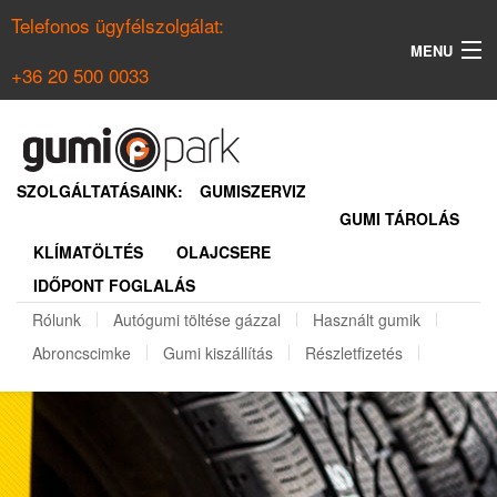
Telefonos ügyfélszolgálat:
MENU
+36 20 500 0033
KERESÉS
NYÁRI GUMI KERESŐ
SZOLGÁLTATÁSAINK:
GUMISZERVIZ
GUMI TÁROLÁS
TÉLI GUMI KERESŐ
KLÍMATÖLTÉS
OLAJCSERE
BELÉPÉS
IDŐPONT FOGLALÁS
REGISZTRÁCIÓ
Rólunk
Autógumi töltése gázzal
Használt gumik
Abroncscimke
Gumi kiszállítás
Részletfizetés