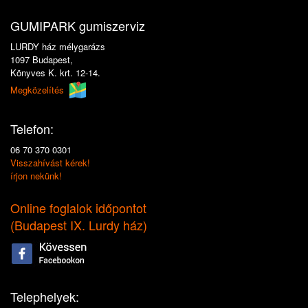
GUMIPARK gumiszerviz
LURDY ház mélygarázs
1097 Budapest,
Könyves K. krt. 12-14.
Megközelítés
Telefon:
06 70 370 0301
Visszahívást kérek!
írjon nekünk!
Online foglalok időpontot
(
Budapest IX. Lurdy ház
)
Telephelyek: