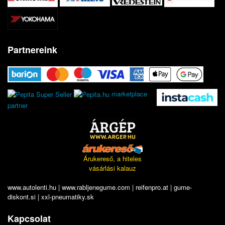
Partnereink
marketplace
partner
Árukereső, a hiteles
vásárlási kalauz
www.autolenti.hu
|
www.rabljenegume.com
|
reifenpro.at
|
gume-
diskont.si
|
xxl-pneumatiky.sk
Kapcsolat