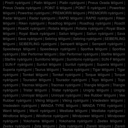
|
Pirelli nyárigumi
|
Platin téligumi
|
Platin nyárigumi
|
Pneus Ovada téligumi
|
Pneus Ovada nyárigumi
|
POINT S téligumi
|
POINT S nyárigumi
|
Powertrac
téligumi
|
Powertrac nyárigumi
|
PREMIORRI téligumi
|
PREMIORRI nyárigumi
|
Radar téligumi
|
Radar nyárigumi
|
RAPID téligumi
|
RAPID nyárigumi
|
Riken
téligumi
|
Riken nyárigumi
|
Roadhog téligumi
|
Roadhog nyárigumi
|
RoadX
téligumi
|
RoadX nyárigumi
|
Rotalla téligumi
|
Rotalla nyárigumi
|
Royal Black
téligumi
|
Royal Black nyárigumi
|
Sailun téligumi
|
Sailun nyárigumi
|
Sava
téligumi
|
Sava nyárigumi
|
Sebring téligumi
|
Sebring nyárigumi
|
SEIBERLING
téligumi
|
SEIBERLING nyárigumi
|
Semperit téligumi
|
Semperit nyárigumi
|
Speedways téligumi
|
Speedways nyárigumi
|
Sportiva téligumi
|
Sportiva
nyárigumi
|
Star Performer téligumi
|
Star Performer nyárigumi
|
Starfire téligumi
|
Starfire nyárigumi
|
Sumitomo téligumi
|
Sumitomo nyárigumi
|
SUN-F téligumi
|
SUN-F nyárigumi
|
Sunfull téligumi
|
Sunfull nyárigumi
|
Superia téligumi
|
Superia nyárigumi
|
Taurus téligumi
|
Taurus nyárigumi
|
Tigar téligumi
|
Tigar
nyárigumi
|
Tomket téligumi
|
Tomket nyárigumi
|
Torque téligumi
|
Torque
nyárigumi
|
Tourador téligumi
|
Tourador nyárigumi
|
Toyo téligumi
|
Toyo
nyárigumi
|
Tracmax téligumi
|
Tracmax nyárigumi
|
Triangle téligumi
|
Triangle
nyárigumi
|
Tristar téligumi
|
Tristar nyárigumi
|
Unigrip téligumi
|
Unigrip
nyárigumi
|
Uniroyal téligumi
|
Uniroyal nyárigumi
|
Vee Rubber téligumi
|
Vee
Rubber nyárigumi
|
Viking téligumi
|
Viking nyárigumi
|
Vredestein téligumi
|
Vredestein nyárigumi
|
WANDA TYRE téligumi
|
WANDA TYRE nyárigumi
|
Wanli téligumi
|
Wanli nyárigumi
|
Westlake téligumi
|
Westlake nyárigumi
|
Windforce téligumi
|
Windforce nyárigumi
|
Windpower téligumi
|
Windpower
nyárigumi
|
Yokohama téligumi
|
Yokohama nyárigumi
|
Zeetex téligumi
|
Zeetex nyárigumi
|
Zeta téligumi
|
Zeta nyárigumi
|
Ziarelli téligumi
|
Ziarelli