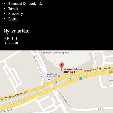
Budapest IX. Lurdy ház
Tárnok
Keszthely
Rédics
Nyitvatartás:
H-P: 8-18
Szo: 8-18