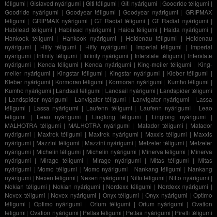
téligumi
|
Gislaved nyárigumi
|
Giti téligumi
|
Giti nyárigumi
|
Goodride téligumi
|
Goodride nyárigumi
|
Goodyear téligumi
|
Goodyear nyárigumi
|
GRIPMAX
téligumi
|
GRIPMAX nyárigumi
|
GT Radial téligumi
|
GT Radial nyárigumi
|
Habilead téligumi
|
Habilead nyárigumi
|
Haida téligumi
|
Haida nyárigumi
|
Hankook téligumi
|
Hankook nyárigumi
|
Heidenau téligumi
|
Heidenau
nyárigumi
|
Hifly téligumi
|
Hifly nyárigumi
|
Imperial téligumi
|
Imperial
nyárigumi
|
Infinity téligumi
|
Infinity nyárigumi
|
Interstate téligumi
|
Interstate
nyárigumi
|
Kenda téligumi
|
Kenda nyárigumi
|
King-meiler téligumi
|
King-
meiler nyárigumi
|
Kingstar téligumi
|
Kingstar nyárigumi
|
Kleber téligumi
|
Kleber nyárigumi
|
Kormoran téligumi
|
Kormoran nyárigumi
|
Kumho téligumi
|
Kumho nyárigumi
|
Landsail téligumi
|
Landsail nyárigumi
|
Landspider téligumi
|
Landspider nyárigumi
|
Lanvigator téligumi
|
Lanvigator nyárigumi
|
Lassa
téligumi
|
Lassa nyárigumi
|
Laufenn téligumi
|
Laufenn nyárigumi
|
Leao
téligumi
|
Leao nyárigumi
|
Linglong téligumi
|
Linglong nyárigumi
|
MALHOTRA téligumi
|
MALHOTRA nyárigumi
|
Matador téligumi
|
Matador
nyárigumi
|
Maxtrek téligumi
|
Maxtrek nyárigumi
|
Maxxis téligumi
|
Maxxis
nyárigumi
|
Mazzini téligumi
|
Mazzini nyárigumi
|
Metzeler téligumi
|
Metzeler
nyárigumi
|
Michelin téligumi
|
Michelin nyárigumi
|
Minerva téligumi
|
Minerva
nyárigumi
|
Mirage téligumi
|
Mirage nyárigumi
|
Mitas téligumi
|
Mitas
nyárigumi
|
Momo téligumi
|
Momo nyárigumi
|
Nankang téligumi
|
Nankang
nyárigumi
|
Nexen téligumi
|
Nexen nyárigumi
|
Nitto téligumi
|
Nitto nyárigumi
|
Nokian téligumi
|
Nokian nyárigumi
|
Nordexx téligumi
|
Nordexx nyárigumi
|
Novex téligumi
|
Novex nyárigumi
|
Onyx téligumi
|
Onyx nyárigumi
|
Optimo
téligumi
|
Optimo nyárigumi
|
Orium téligumi
|
Orium nyárigumi
|
Ovation
téligumi
|
Ovation nyárigumi
|
Petlas téligumi
|
Petlas nyárigumi
|
Pirelli téligumi