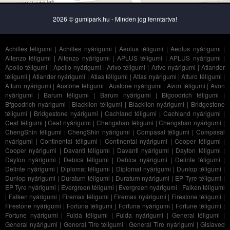
2026 © gumipark.hu - Minden jog fenntartva!
Achilles téligumi
|
Achilles nyárigumi
|
Aeolus téligumi
|
Aeolus nyárigumi
|
Altenzo téligumi
|
Altenzo nyárigumi
|
APLUS téligumi
|
APLUS nyárigumi
|
Apollo téligumi
|
Apollo nyárigumi
|
Arivo téligumi
|
Arivo nyárigumi
|
Atlander
téligumi
|
Atlander nyárigumi
|
Atlas téligumi
|
Atlas nyárigumi
|
Atturo téligumi
|
Atturo nyárigumi
|
Austone téligumi
|
Austone nyárigumi
|
Avon téligumi
|
Avon
nyárigumi
|
Barum téligumi
|
Barum nyárigumi
|
Bfgoodrich téligumi
|
Bfgoodrich nyárigumi
|
Blacklion téligumi
|
Blacklion nyárigumi
|
Bridgestone
téligumi
|
Bridgestone nyárigumi
|
Cachland téligumi
|
Cachland nyárigumi
|
Ceat téligumi
|
Ceat nyárigumi
|
Chengshan téligumi
|
Chengshan nyárigumi
|
ChengShin téligumi
|
ChengShin nyárigumi
|
Compasal téligumi
|
Compasal
nyárigumi
|
Continental téligumi
|
Continental nyárigumi
|
Cooper téligumi
|
Cooper nyárigumi
|
Davanti téligumi
|
Davanti nyárigumi
|
Dayton téligumi
|
Dayton nyárigumi
|
Debica téligumi
|
Debica nyárigumi
|
Delinte téligumi
|
Delinte nyárigumi
|
Diplomat téligumi
|
Diplomat nyárigumi
|
Dunlop téligumi
|
Dunlop nyárigumi
|
Duraturn téligumi
|
Duraturn nyárigumi
|
EP Tyre téligumi
|
EP Tyre nyárigumi
|
Evergreen téligumi
|
Evergreen nyárigumi
|
Falken téligumi
|
Falken nyárigumi
|
Firemax téligumi
|
Firemax nyárigumi
|
Firestone téligumi
|
Firestone nyárigumi
|
Fortuna téligumi
|
Fortuna nyárigumi
|
Fortune téligumi
|
Fortune nyárigumi
|
Fulda téligumi
|
Fulda nyárigumi
|
General téligumi
|
General nyárigumi
|
General Tire téligumi
|
General Tire nyárigumi
|
Gislaved