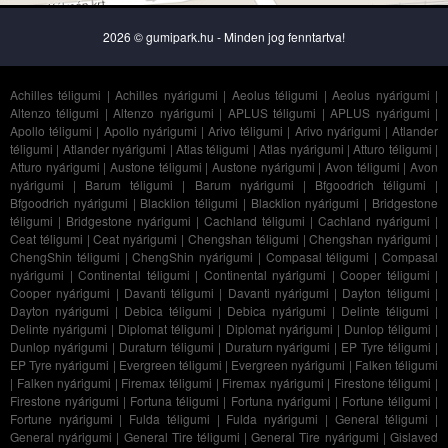
2026 © gumipark.hu - Minden jog fenntartva!
Achilles téligumi
|
Achilles nyárigumi
|
Aeolus téligumi
|
Aeolus nyárigumi
|
Altenzo téligumi
|
Altenzo nyárigumi
|
APLUS téligumi
|
APLUS nyárigumi
|
Apollo téligumi
|
Apollo nyárigumi
|
Arivo téligumi
|
Arivo nyárigumi
|
Atlander
téligumi
|
Atlander nyárigumi
|
Atlas téligumi
|
Atlas nyárigumi
|
Atturo téligumi
|
Atturo nyárigumi
|
Austone téligumi
|
Austone nyárigumi
|
Avon téligumi
|
Avon
nyárigumi
|
Barum téligumi
|
Barum nyárigumi
|
Bfgoodrich téligumi
|
Bfgoodrich nyárigumi
|
Blacklion téligumi
|
Blacklion nyárigumi
|
Bridgestone
téligumi
|
Bridgestone nyárigumi
|
Cachland téligumi
|
Cachland nyárigumi
|
Ceat téligumi
|
Ceat nyárigumi
|
Chengshan téligumi
|
Chengshan nyárigumi
|
ChengShin téligumi
|
ChengShin nyárigumi
|
Compasal téligumi
|
Compasal
nyárigumi
|
Continental téligumi
|
Continental nyárigumi
|
Cooper téligumi
|
Cooper nyárigumi
|
Davanti téligumi
|
Davanti nyárigumi
|
Dayton téligumi
|
Dayton nyárigumi
|
Debica téligumi
|
Debica nyárigumi
|
Delinte téligumi
|
Delinte nyárigumi
|
Diplomat téligumi
|
Diplomat nyárigumi
|
Dunlop téligumi
|
Dunlop nyárigumi
|
Duraturn téligumi
|
Duraturn nyárigumi
|
EP Tyre téligumi
|
EP Tyre nyárigumi
|
Evergreen téligumi
|
Evergreen nyárigumi
|
Falken téligumi
|
Falken nyárigumi
|
Firemax téligumi
|
Firemax nyárigumi
|
Firestone téligumi
|
Firestone nyárigumi
|
Fortuna téligumi
|
Fortuna nyárigumi
|
Fortune téligumi
|
Fortune nyárigumi
|
Fulda téligumi
|
Fulda nyárigumi
|
General téligumi
|
General nyárigumi
|
General Tire téligumi
|
General Tire nyárigumi
|
Gislaved