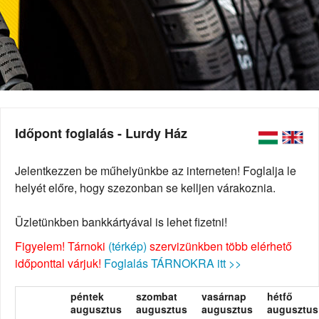
Időpont foglalás - Lurdy Ház
Jelentkezzen be műhelyünkbe az interneten! Foglalja le
helyét előre, hogy szezonban se kelljen várakoznia.
Üzletünkben bankkártyával is lehet fizetni!
Figyelem! Tárnoki
(térkép)
szervizünkben több elérhető
időponttal várjuk!
Foglalás TÁRNOKRA itt >>
péntek
szombat
vasárnap
hétfő
augusztus
augusztus
augusztus
augusztus