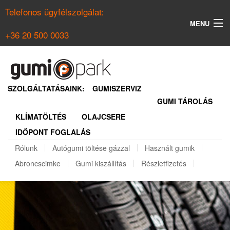
Telefonos ügyfélszolgálat:
MENU
+36 20 500 0033
KERESÉS
NYÁRI GUMI KERESŐ
SZOLGÁLTATÁSAINK:
GUMISZERVIZ
GUMI TÁROLÁS
TÉLI GUMI KERESŐ
KLÍMATÖLTÉS
OLAJCSERE
BELÉPÉS
IDŐPONT FOGLALÁS
REGISZTRÁCIÓ
Rólunk
Autógumi töltése gázzal
Használt gumik
Abroncscimke
Gumi kiszállítás
Részletfizetés