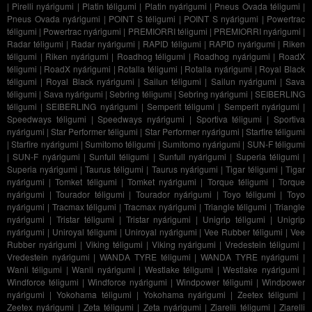
|
Pirelli nyárigumi
|
Platin téligumi
|
Platin nyárigumi
|
Pneus Ovada téligumi
|
Pneus Ovada nyárigumi
|
POINT S téligumi
|
POINT S nyárigumi
|
Powertrac
téligumi
|
Powertrac nyárigumi
|
PREMIORRI téligumi
|
PREMIORRI nyárigumi
|
Radar téligumi
|
Radar nyárigumi
|
RAPID téligumi
|
RAPID nyárigumi
|
Riken
téligumi
|
Riken nyárigumi
|
Roadhog téligumi
|
Roadhog nyárigumi
|
RoadX
téligumi
|
RoadX nyárigumi
|
Rotalla téligumi
|
Rotalla nyárigumi
|
Royal Black
téligumi
|
Royal Black nyárigumi
|
Sailun téligumi
|
Sailun nyárigumi
|
Sava
téligumi
|
Sava nyárigumi
|
Sebring téligumi
|
Sebring nyárigumi
|
SEIBERLING
téligumi
|
SEIBERLING nyárigumi
|
Semperit téligumi
|
Semperit nyárigumi
|
Speedways téligumi
|
Speedways nyárigumi
|
Sportiva téligumi
|
Sportiva
nyárigumi
|
Star Performer téligumi
|
Star Performer nyárigumi
|
Starfire téligumi
|
Starfire nyárigumi
|
Sumitomo téligumi
|
Sumitomo nyárigumi
|
SUN-F téligumi
|
SUN-F nyárigumi
|
Sunfull téligumi
|
Sunfull nyárigumi
|
Superia téligumi
|
Superia nyárigumi
|
Taurus téligumi
|
Taurus nyárigumi
|
Tigar téligumi
|
Tigar
nyárigumi
|
Tomket téligumi
|
Tomket nyárigumi
|
Torque téligumi
|
Torque
nyárigumi
|
Tourador téligumi
|
Tourador nyárigumi
|
Toyo téligumi
|
Toyo
nyárigumi
|
Tracmax téligumi
|
Tracmax nyárigumi
|
Triangle téligumi
|
Triangle
nyárigumi
|
Tristar téligumi
|
Tristar nyárigumi
|
Unigrip téligumi
|
Unigrip
nyárigumi
|
Uniroyal téligumi
|
Uniroyal nyárigumi
|
Vee Rubber téligumi
|
Vee
Rubber nyárigumi
|
Viking téligumi
|
Viking nyárigumi
|
Vredestein téligumi
|
Vredestein nyárigumi
|
WANDA TYRE téligumi
|
WANDA TYRE nyárigumi
|
Wanli téligumi
|
Wanli nyárigumi
|
Westlake téligumi
|
Westlake nyárigumi
|
Windforce téligumi
|
Windforce nyárigumi
|
Windpower téligumi
|
Windpower
nyárigumi
|
Yokohama téligumi
|
Yokohama nyárigumi
|
Zeetex téligumi
|
Zeetex nyárigumi
|
Zeta téligumi
|
Zeta nyárigumi
|
Ziarelli téligumi
|
Ziarelli