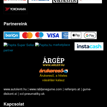
Partnereink
marketplace
partner
Árukereső, a hiteles
vásárlási kalauz
www.autolenti.hu
|
www.rabljenegume.com
|
reifenpro.at
|
gume-
diskont.si
|
xxl-pneumatiky.sk
Kapcsolat