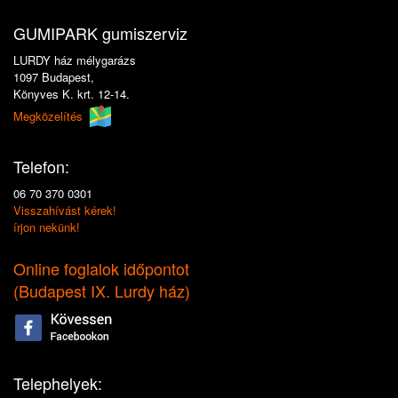
GUMIPARK gumiszerviz
LURDY ház mélygarázs
1097 Budapest,
Könyves K. krt. 12-14.
Megközelítés
Telefon:
06 70 370 0301
Visszahívást kérek!
írjon nekünk!
Online foglalok időpontot
(
Budapest IX. Lurdy ház
)
Telephelyek: