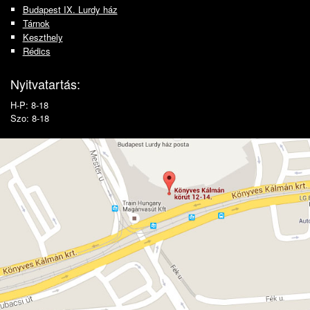
Budapest IX. Lurdy ház
Tárnok
Keszthely
Rédics
Nyitvatartás:
H-P: 8-18
Szo: 8-18