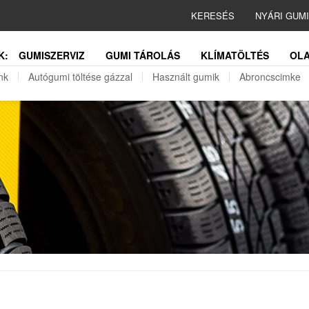
KERESÉS
NYÁRI GUM
K:
GUMISZERVIZ
GUMI TÁROLÁS
KLÍMATÖLTÉS
OLA
nk
Autógumi töltése gázzal
Használt gumik
Abroncscimke