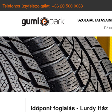
Telefonos ügyfélszolgálat:
+36 20 500 0033
SZOLGÁLTATÁSAIN
Rólu
Időpont foglalás - Lurdy Ház