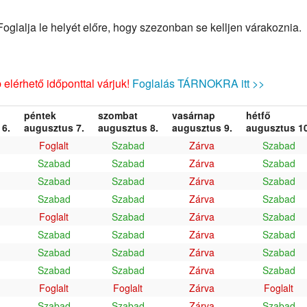
glalja le helyét előre, hogy szezonban se kelljen várakoznia.
elérhető időponttal várjuk!
Foglalás TÁRNOKRA itt >>
péntek
szombat
vasárnap
hétfő
6.
augusztus 7.
augusztus 8.
augusztus 9.
augusztus 10
Foglalt
Szabad
Zárva
Szabad
Szabad
Szabad
Zárva
Szabad
Szabad
Szabad
Zárva
Szabad
Szabad
Szabad
Zárva
Szabad
Foglalt
Szabad
Zárva
Szabad
Szabad
Szabad
Zárva
Szabad
Szabad
Szabad
Zárva
Szabad
Szabad
Szabad
Zárva
Szabad
Foglalt
Foglalt
Zárva
Foglalt
Szabad
Szabad
Zárva
Szabad