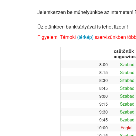
Jelentkezzen be műhelyünkbe az interneten! Fo
Üzletünkben bankkártyával is lehet fizetni!
Figyelem! Tárnoki
(térkép)
szervizünkben több 
csütörtök
augusztus 
8:00
Szabad
8:15
Szabad
8:30
Szabad
8:45
Szabad
9:00
Szabad
9:15
Szabad
9:30
Szabad
9:45
Szabad
10:00
Foglalt
10:15
Szabad