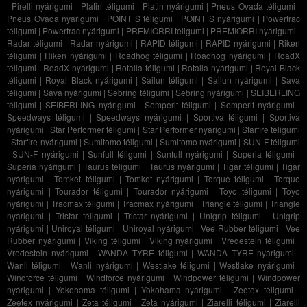
|
Pirelli nyárigumi
|
Platin téligumi
|
Platin nyárigumi
|
Pneus Ovada téligumi
|
Pneus Ovada nyárigumi
|
POINT S téligumi
|
POINT S nyárigumi
|
Powertrac
téligumi
|
Powertrac nyárigumi
|
PREMIORRI téligumi
|
PREMIORRI nyárigumi
|
Radar téligumi
|
Radar nyárigumi
|
RAPID téligumi
|
RAPID nyárigumi
|
Riken
téligumi
|
Riken nyárigumi
|
Roadhog téligumi
|
Roadhog nyárigumi
|
RoadX
téligumi
|
RoadX nyárigumi
|
Rotalla téligumi
|
Rotalla nyárigumi
|
Royal Black
téligumi
|
Royal Black nyárigumi
|
Sailun téligumi
|
Sailun nyárigumi
|
Sava
téligumi
|
Sava nyárigumi
|
Sebring téligumi
|
Sebring nyárigumi
|
SEIBERLING
téligumi
|
SEIBERLING nyárigumi
|
Semperit téligumi
|
Semperit nyárigumi
|
Speedways téligumi
|
Speedways nyárigumi
|
Sportiva téligumi
|
Sportiva
nyárigumi
|
Star Performer téligumi
|
Star Performer nyárigumi
|
Starfire téligumi
|
Starfire nyárigumi
|
Sumitomo téligumi
|
Sumitomo nyárigumi
|
SUN-F téligumi
|
SUN-F nyárigumi
|
Sunfull téligumi
|
Sunfull nyárigumi
|
Superia téligumi
|
Superia nyárigumi
|
Taurus téligumi
|
Taurus nyárigumi
|
Tigar téligumi
|
Tigar
nyárigumi
|
Tomket téligumi
|
Tomket nyárigumi
|
Torque téligumi
|
Torque
nyárigumi
|
Tourador téligumi
|
Tourador nyárigumi
|
Toyo téligumi
|
Toyo
nyárigumi
|
Tracmax téligumi
|
Tracmax nyárigumi
|
Triangle téligumi
|
Triangle
nyárigumi
|
Tristar téligumi
|
Tristar nyárigumi
|
Unigrip téligumi
|
Unigrip
nyárigumi
|
Uniroyal téligumi
|
Uniroyal nyárigumi
|
Vee Rubber téligumi
|
Vee
Rubber nyárigumi
|
Viking téligumi
|
Viking nyárigumi
|
Vredestein téligumi
|
Vredestein nyárigumi
|
WANDA TYRE téligumi
|
WANDA TYRE nyárigumi
|
Wanli téligumi
|
Wanli nyárigumi
|
Westlake téligumi
|
Westlake nyárigumi
|
Windforce téligumi
|
Windforce nyárigumi
|
Windpower téligumi
|
Windpower
nyárigumi
|
Yokohama téligumi
|
Yokohama nyárigumi
|
Zeetex téligumi
|
Zeetex nyárigumi
|
Zeta téligumi
|
Zeta nyárigumi
|
Ziarelli téligumi
|
Ziarelli