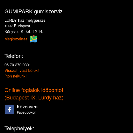
GUMIPARK gumiszerviz
LURDY ház mélygarázs
1097 Budapest,
Könyves K. krt. 12-14.
Megközelítés
Telefon:
06 70 370 0301
Visszahívást kérek!
írjon nekünk!
Online foglalok időpontot
(
Budapest IX. Lurdy ház
)
Telephelyek: