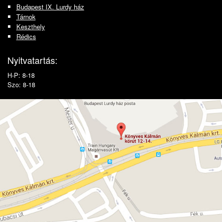
Budapest IX. Lurdy ház
Tárnok
Keszthely
Rédics
Nyitvatartás:
H-P: 8-18
Szo: 8-18