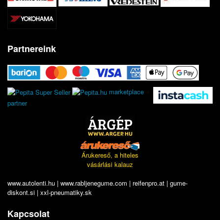
Partnereink
marketplace
partner
Árukereső, a hiteles
vásárlási kalauz
www.autolenti.hu
|
www.rabljenegume.com
|
reifenpro.at
|
gume-
diskont.si
|
xxl-pneumatiky.sk
Kapcsolat