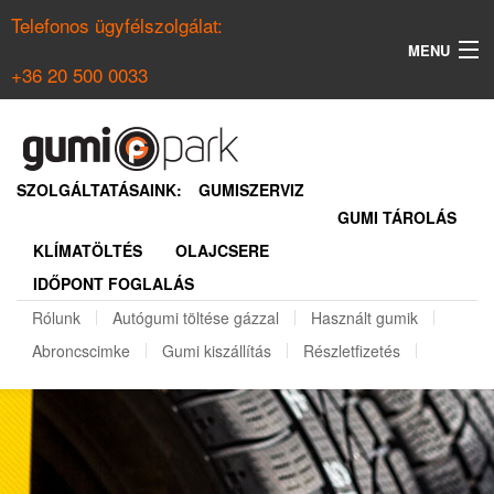
Telefonos ügyfélszolgálat:
MENU
+36 20 500 0033
KERESÉS
NYÁRI GUMI KERESŐ
SZOLGÁLTATÁSAINK:
GUMISZERVIZ
GUMI TÁROLÁS
TÉLI GUMI KERESŐ
KLÍMATÖLTÉS
OLAJCSERE
BELÉPÉS
IDŐPONT FOGLALÁS
REGISZTRÁCIÓ
Rólunk
Autógumi töltése gázzal
Használt gumik
Abroncscimke
Gumi kiszállítás
Részletfizetés