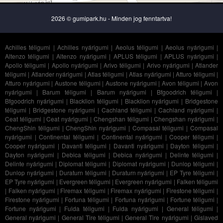
2026 © gumipark.hu - Minden jog fenntartva!
Achilles téligumi
|
Achilles nyárigumi
|
Aeolus téligumi
|
Aeolus nyárigumi
|
Altenzo téligumi
|
Altenzo nyárigumi
|
APLUS téligumi
|
APLUS nyárigumi
|
Apollo téligumi
|
Apollo nyárigumi
|
Arivo téligumi
|
Arivo nyárigumi
|
Atlander
téligumi
|
Atlander nyárigumi
|
Atlas téligumi
|
Atlas nyárigumi
|
Atturo téligumi
|
Atturo nyárigumi
|
Austone téligumi
|
Austone nyárigumi
|
Avon téligumi
|
Avon
nyárigumi
|
Barum téligumi
|
Barum nyárigumi
|
Bfgoodrich téligumi
|
Bfgoodrich nyárigumi
|
Blacklion téligumi
|
Blacklion nyárigumi
|
Bridgestone
téligumi
|
Bridgestone nyárigumi
|
Cachland téligumi
|
Cachland nyárigumi
|
Ceat téligumi
|
Ceat nyárigumi
|
Chengshan téligumi
|
Chengshan nyárigumi
|
ChengShin téligumi
|
ChengShin nyárigumi
|
Compasal téligumi
|
Compasal
nyárigumi
|
Continental téligumi
|
Continental nyárigumi
|
Cooper téligumi
|
Cooper nyárigumi
|
Davanti téligumi
|
Davanti nyárigumi
|
Dayton téligumi
|
Dayton nyárigumi
|
Debica téligumi
|
Debica nyárigumi
|
Delinte téligumi
|
Delinte nyárigumi
|
Diplomat téligumi
|
Diplomat nyárigumi
|
Dunlop téligumi
|
Dunlop nyárigumi
|
Duraturn téligumi
|
Duraturn nyárigumi
|
EP Tyre téligumi
|
EP Tyre nyárigumi
|
Evergreen téligumi
|
Evergreen nyárigumi
|
Falken téligumi
|
Falken nyárigumi
|
Firemax téligumi
|
Firemax nyárigumi
|
Firestone téligumi
|
Firestone nyárigumi
|
Fortuna téligumi
|
Fortuna nyárigumi
|
Fortune téligumi
|
Fortune nyárigumi
|
Fulda téligumi
|
Fulda nyárigumi
|
General téligumi
|
General nyárigumi
|
General Tire téligumi
|
General Tire nyárigumi
|
Gislaved