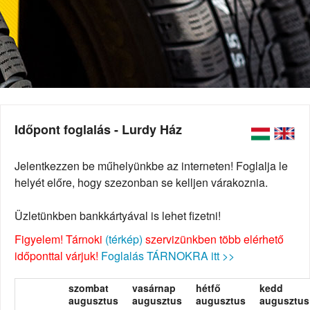
Időpont foglalás - Lurdy Ház
Jelentkezzen be műhelyünkbe az interneten! Foglalja le
helyét előre, hogy szezonban se kelljen várakoznia.
Üzletünkben bankkártyával is lehet fizetni!
Figyelem! Tárnoki
(térkép)
szervizünkben több elérhető
időponttal várjuk!
Foglalás TÁRNOKRA itt >>
szombat
vasárnap
hétfő
kedd
augusztus
augusztus
augusztus
augusztus