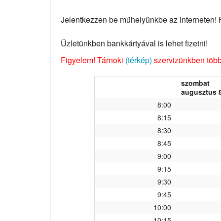
Jelentkezzen be műhelyünkbe az interneten! Fo
Üzletünkben bankkártyával is lehet fizetni!
Figyelem! Tárnoki
(térkép)
szervizünkben több 
szombat
augusztus 8
8:00
8:15
8:30
8:45
9:00
9:15
9:30
9:45
10:00
10:15