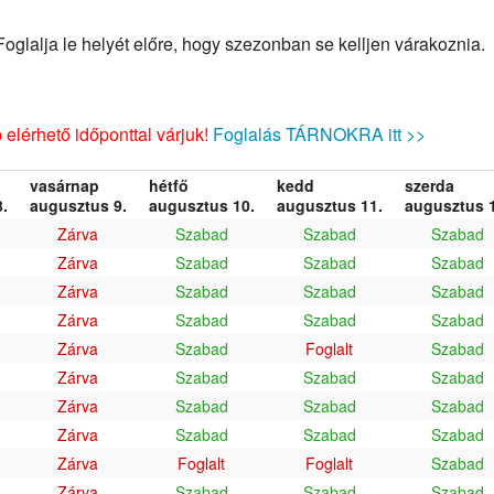
glalja le helyét előre, hogy szezonban se kelljen várakoznia.
elérhető időponttal várjuk!
Foglalás TÁRNOKRA itt >>
vasárnap
hétfő
kedd
szerda
.
augusztus 9.
augusztus 10.
augusztus 11.
augusztus 1
Zárva
Szabad
Szabad
Szabad
Zárva
Szabad
Szabad
Szabad
Zárva
Szabad
Szabad
Szabad
Zárva
Szabad
Szabad
Szabad
Zárva
Szabad
Foglalt
Szabad
Zárva
Szabad
Szabad
Szabad
Zárva
Szabad
Szabad
Szabad
Zárva
Szabad
Szabad
Szabad
Zárva
Foglalt
Foglalt
Szabad
Zárva
Szabad
Szabad
Szabad