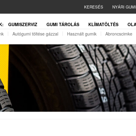
KERESÉS
NYÁRI GUM
K:
GUMISZERVIZ
GUMI TÁROLÁS
KLÍMATÖLTÉS
OLA
nk
Autógumi töltése gázzal
Használt gumik
Abroncscimke