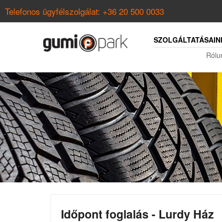
Telefonos ügyfélszolgálat:
+36 20 500 0033
SZOLGÁLTATÁSAIN
Rólu
Időpont foglalás - Lurdy Ház