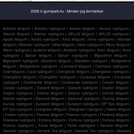
2026 © gumipark.hu - Minden jog fenntartva!
Achilles téligumi
|
Achilles nyárigumi
|
Aeolus téligumi
|
Aeolus nyárigumi
|
Altenzo téligumi
|
Altenzo nyárigumi
|
APLUS téligumi
|
APLUS nyárigumi
|
Apollo téligumi
|
Apollo nyárigumi
|
Arivo téligumi
|
Arivo nyárigumi
|
Atlander
téligumi
|
Atlander nyárigumi
|
Atlas téligumi
|
Atlas nyárigumi
|
Atturo téligumi
|
Atturo nyárigumi
|
Austone téligumi
|
Austone nyárigumi
|
Avon téligumi
|
Avon
nyárigumi
|
Barum téligumi
|
Barum nyárigumi
|
Bfgoodrich téligumi
|
Bfgoodrich nyárigumi
|
Blacklion téligumi
|
Blacklion nyárigumi
|
Bridgestone
téligumi
|
Bridgestone nyárigumi
|
Cachland téligumi
|
Cachland nyárigumi
|
Ceat téligumi
|
Ceat nyárigumi
|
Chengshan téligumi
|
Chengshan nyárigumi
|
ChengShin téligumi
|
ChengShin nyárigumi
|
Compasal téligumi
|
Compasal
nyárigumi
|
Continental téligumi
|
Continental nyárigumi
|
Cooper téligumi
|
Cooper nyárigumi
|
Davanti téligumi
|
Davanti nyárigumi
|
Dayton téligumi
|
Dayton nyárigumi
|
Debica téligumi
|
Debica nyárigumi
|
Delinte téligumi
|
Delinte nyárigumi
|
Diplomat téligumi
|
Diplomat nyárigumi
|
Dunlop téligumi
|
Dunlop nyárigumi
|
Duraturn téligumi
|
Duraturn nyárigumi
|
EP Tyre téligumi
|
EP Tyre nyárigumi
|
Evergreen téligumi
|
Evergreen nyárigumi
|
Falken téligumi
|
Falken nyárigumi
|
Firemax téligumi
|
Firemax nyárigumi
|
Firestone téligumi
|
Firestone nyárigumi
|
Fortuna téligumi
|
Fortuna nyárigumi
|
Fortune téligumi
|
Fortune nyárigumi
|
Fulda téligumi
|
Fulda nyárigumi
|
General téligumi
|
General nyárigumi
|
General Tire téligumi
|
General Tire nyárigumi
|
Gislaved