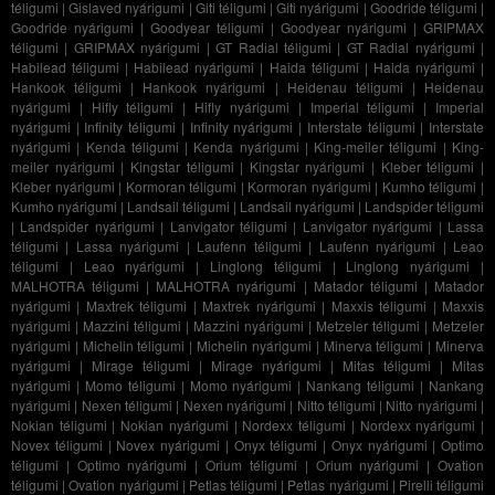
téligumi
|
Gislaved nyárigumi
|
Giti téligumi
|
Giti nyárigumi
|
Goodride téligumi
|
Goodride nyárigumi
|
Goodyear téligumi
|
Goodyear nyárigumi
|
GRIPMAX
téligumi
|
GRIPMAX nyárigumi
|
GT Radial téligumi
|
GT Radial nyárigumi
|
Habilead téligumi
|
Habilead nyárigumi
|
Haida téligumi
|
Haida nyárigumi
|
Hankook téligumi
|
Hankook nyárigumi
|
Heidenau téligumi
|
Heidenau
nyárigumi
|
Hifly téligumi
|
Hifly nyárigumi
|
Imperial téligumi
|
Imperial
nyárigumi
|
Infinity téligumi
|
Infinity nyárigumi
|
Interstate téligumi
|
Interstate
nyárigumi
|
Kenda téligumi
|
Kenda nyárigumi
|
King-meiler téligumi
|
King-
meiler nyárigumi
|
Kingstar téligumi
|
Kingstar nyárigumi
|
Kleber téligumi
|
Kleber nyárigumi
|
Kormoran téligumi
|
Kormoran nyárigumi
|
Kumho téligumi
|
Kumho nyárigumi
|
Landsail téligumi
|
Landsail nyárigumi
|
Landspider téligumi
|
Landspider nyárigumi
|
Lanvigator téligumi
|
Lanvigator nyárigumi
|
Lassa
téligumi
|
Lassa nyárigumi
|
Laufenn téligumi
|
Laufenn nyárigumi
|
Leao
téligumi
|
Leao nyárigumi
|
Linglong téligumi
|
Linglong nyárigumi
|
MALHOTRA téligumi
|
MALHOTRA nyárigumi
|
Matador téligumi
|
Matador
nyárigumi
|
Maxtrek téligumi
|
Maxtrek nyárigumi
|
Maxxis téligumi
|
Maxxis
nyárigumi
|
Mazzini téligumi
|
Mazzini nyárigumi
|
Metzeler téligumi
|
Metzeler
nyárigumi
|
Michelin téligumi
|
Michelin nyárigumi
|
Minerva téligumi
|
Minerva
nyárigumi
|
Mirage téligumi
|
Mirage nyárigumi
|
Mitas téligumi
|
Mitas
nyárigumi
|
Momo téligumi
|
Momo nyárigumi
|
Nankang téligumi
|
Nankang
nyárigumi
|
Nexen téligumi
|
Nexen nyárigumi
|
Nitto téligumi
|
Nitto nyárigumi
|
Nokian téligumi
|
Nokian nyárigumi
|
Nordexx téligumi
|
Nordexx nyárigumi
|
Novex téligumi
|
Novex nyárigumi
|
Onyx téligumi
|
Onyx nyárigumi
|
Optimo
téligumi
|
Optimo nyárigumi
|
Orium téligumi
|
Orium nyárigumi
|
Ovation
téligumi
|
Ovation nyárigumi
|
Petlas téligumi
|
Petlas nyárigumi
|
Pirelli téligumi