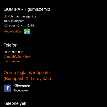
GUMIPARK gumiszerviz
LURDY ház mélygarázs
1097 Budapest,
Könyves K. krt. 12-14.
Megközelítés
Telefon:
06 70 370 0301
Visszahívást kérek!
írjon nekünk!
Online foglalok időpontot
(
Budapest IX. Lurdy ház
)
Telephelyek: