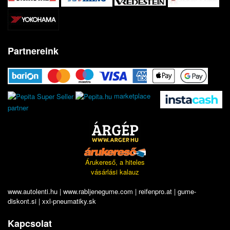
Partnereink
marketplace
partner
Árukereső, a hiteles
vásárlási kalauz
www.autolenti.hu
|
www.rabljenegume.com
|
reifenpro.at
|
gume-
diskont.si
|
xxl-pneumatiky.sk
Kapcsolat