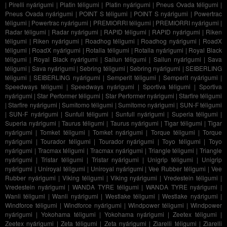
|
Pirelli nyárigumi
|
Platin téligumi
|
Platin nyárigumi
|
Pneus Ovada téligumi
|
Pneus Ovada nyárigumi
|
POINT S téligumi
|
POINT S nyárigumi
|
Powertrac
téligumi
|
Powertrac nyárigumi
|
PREMIORRI téligumi
|
PREMIORRI nyárigumi
|
Radar téligumi
|
Radar nyárigumi
|
RAPID téligumi
|
RAPID nyárigumi
|
Riken
téligumi
|
Riken nyárigumi
|
Roadhog téligumi
|
Roadhog nyárigumi
|
RoadX
téligumi
|
RoadX nyárigumi
|
Rotalla téligumi
|
Rotalla nyárigumi
|
Royal Black
téligumi
|
Royal Black nyárigumi
|
Sailun téligumi
|
Sailun nyárigumi
|
Sava
téligumi
|
Sava nyárigumi
|
Sebring téligumi
|
Sebring nyárigumi
|
SEIBERLING
téligumi
|
SEIBERLING nyárigumi
|
Semperit téligumi
|
Semperit nyárigumi
|
Speedways téligumi
|
Speedways nyárigumi
|
Sportiva téligumi
|
Sportiva
nyárigumi
|
Star Performer téligumi
|
Star Performer nyárigumi
|
Starfire téligumi
|
Starfire nyárigumi
|
Sumitomo téligumi
|
Sumitomo nyárigumi
|
SUN-F téligumi
|
SUN-F nyárigumi
|
Sunfull téligumi
|
Sunfull nyárigumi
|
Superia téligumi
|
Superia nyárigumi
|
Taurus téligumi
|
Taurus nyárigumi
|
Tigar téligumi
|
Tigar
nyárigumi
|
Tomket téligumi
|
Tomket nyárigumi
|
Torque téligumi
|
Torque
nyárigumi
|
Tourador téligumi
|
Tourador nyárigumi
|
Toyo téligumi
|
Toyo
nyárigumi
|
Tracmax téligumi
|
Tracmax nyárigumi
|
Triangle téligumi
|
Triangle
nyárigumi
|
Tristar téligumi
|
Tristar nyárigumi
|
Unigrip téligumi
|
Unigrip
nyárigumi
|
Uniroyal téligumi
|
Uniroyal nyárigumi
|
Vee Rubber téligumi
|
Vee
Rubber nyárigumi
|
Viking téligumi
|
Viking nyárigumi
|
Vredestein téligumi
|
Vredestein nyárigumi
|
WANDA TYRE téligumi
|
WANDA TYRE nyárigumi
|
Wanli téligumi
|
Wanli nyárigumi
|
Westlake téligumi
|
Westlake nyárigumi
|
Windforce téligumi
|
Windforce nyárigumi
|
Windpower téligumi
|
Windpower
nyárigumi
|
Yokohama téligumi
|
Yokohama nyárigumi
|
Zeetex téligumi
|
Zeetex nyárigumi
|
Zeta téligumi
|
Zeta nyárigumi
|
Ziarelli téligumi
|
Ziarelli