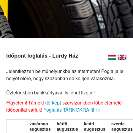
Időpont foglalás - Lurdy Ház
Jelentkezzen be műhelyünkbe az interneten! Foglalja le
helyét előre, hogy szezonban se kelljen várakoznia.
Üzletünkben bankkártyával is lehet fizetni!
Figyelem! Tárnoki
(térkép)
szervizünkben több elérhető
időponttal várjuk!
Foglalás TÁRNOKRA itt >>
vasárnap
hétfő
kedd
szerda
augusztus
augusztus
augusztus
augusztus