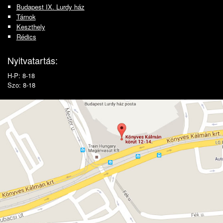
Budapest IX. Lurdy ház
Tárnok
Keszthely
Rédics
Nyitvatartás:
H-P: 8-18
Szo: 8-18