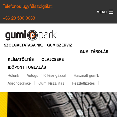
Telefonos ügyfélszolgálat:
MENU
+36 20 500 0033
KERESÉS
NYÁRI GUMI KERESŐ
SZOLGÁLTATÁSAINK:
GUMISZERVIZ
GUMI TÁROLÁS
TÉLI GUMI KERESŐ
KLÍMATÖLTÉS
OLAJCSERE
BELÉPÉS
IDŐPONT FOGLALÁS
REGISZTRÁCIÓ
Rólunk
Autógumi töltése gázzal
Használt gumik
Abroncscimke
Gumi kiszállítás
Részletfizetés