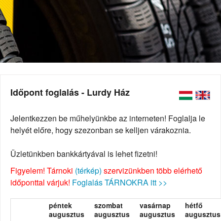
Időpont foglalás - Lurdy Ház
Jelentkezzen be műhelyünkbe az interneten! Foglalja le
helyét előre, hogy szezonban se kelljen várakoznia.
Üzletünkben bankkártyával is lehet fizetni!
Figyelem! Tárnoki
(térkép)
szervizünkben több elérhető
időponttal várjuk!
Foglalás TÁRNOKRA itt >>
péntek
szombat
vasárnap
hétfő
augusztus
augusztus
augusztus
augusztus