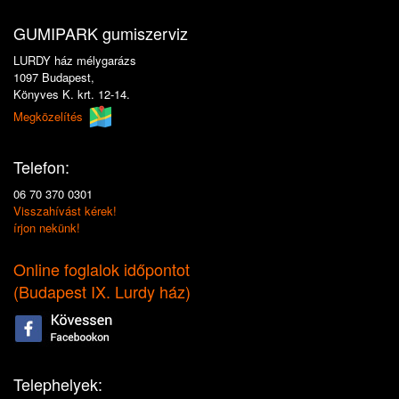
GUMIPARK gumiszerviz
LURDY ház mélygarázs
1097 Budapest,
Könyves K. krt. 12-14.
Megközelítés
Telefon:
06 70 370 0301
Visszahívást kérek!
írjon nekünk!
Online foglalok időpontot
(
Budapest IX. Lurdy ház
)
Telephelyek: