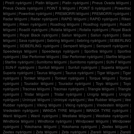
|
Pirelli nyárigumi
|
Platin téligumi
|
Platin nyárigumi
|
Pneus Ovada téligumi
|
Pneus Ovada nyárigumi
|
POINT S téligumi
|
POINT S nyárigumi
|
Powertrac
téligumi
|
Powertrac nyárigumi
|
PREMIORRI téligumi
|
PREMIORRI nyárigumi
|
Radar téligumi
|
Radar nyárigumi
|
RAPID téligumi
|
RAPID nyárigumi
|
Riken
téligumi
|
Riken nyárigumi
|
Roadhog téligumi
|
Roadhog nyárigumi
|
RoadX
téligumi
|
RoadX nyárigumi
|
Rotalla téligumi
|
Rotalla nyárigumi
|
Royal Black
téligumi
|
Royal Black nyárigumi
|
Sailun téligumi
|
Sailun nyárigumi
|
Sava
téligumi
|
Sava nyárigumi
|
Sebring téligumi
|
Sebring nyárigumi
|
SEIBERLING
téligumi
|
SEIBERLING nyárigumi
|
Semperit téligumi
|
Semperit nyárigumi
|
Speedways téligumi
|
Speedways nyárigumi
|
Sportiva téligumi
|
Sportiva
nyárigumi
|
Star Performer téligumi
|
Star Performer nyárigumi
|
Starfire téligumi
|
Starfire nyárigumi
|
Sumitomo téligumi
|
Sumitomo nyárigumi
|
SUN-F téligumi
|
SUN-F nyárigumi
|
Sunfull téligumi
|
Sunfull nyárigumi
|
Superia téligumi
|
Superia nyárigumi
|
Taurus téligumi
|
Taurus nyárigumi
|
Tigar téligumi
|
Tigar
nyárigumi
|
Tomket téligumi
|
Tomket nyárigumi
|
Torque téligumi
|
Torque
nyárigumi
|
Tourador téligumi
|
Tourador nyárigumi
|
Toyo téligumi
|
Toyo
nyárigumi
|
Tracmax téligumi
|
Tracmax nyárigumi
|
Triangle téligumi
|
Triangle
nyárigumi
|
Tristar téligumi
|
Tristar nyárigumi
|
Unigrip téligumi
|
Unigrip
nyárigumi
|
Uniroyal téligumi
|
Uniroyal nyárigumi
|
Vee Rubber téligumi
|
Vee
Rubber nyárigumi
|
Viking téligumi
|
Viking nyárigumi
|
Vredestein téligumi
|
Vredestein nyárigumi
|
WANDA TYRE téligumi
|
WANDA TYRE nyárigumi
|
Wanli téligumi
|
Wanli nyárigumi
|
Westlake téligumi
|
Westlake nyárigumi
|
Windforce téligumi
|
Windforce nyárigumi
|
Windpower téligumi
|
Windpower
nyárigumi
|
Yokohama téligumi
|
Yokohama nyárigumi
|
Zeetex téligumi
|
Zeetex nyárigumi
|
Zeta téligumi
|
Zeta nyárigumi
|
Ziarelli téligumi
|
Ziarelli