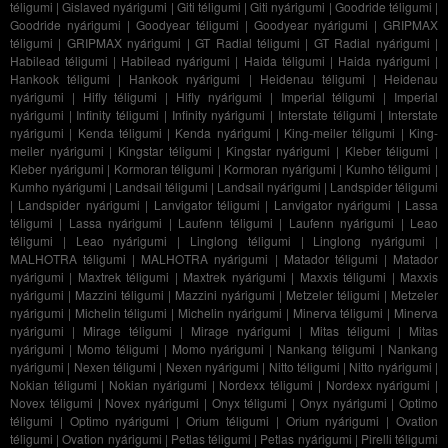
téligumi
|
Gislaved nyárigumi
|
Giti téligumi
|
Giti nyárigumi
|
Goodride téligumi
|
Goodride nyárigumi
|
Goodyear téligumi
|
Goodyear nyárigumi
|
GRIPMAX
téligumi
|
GRIPMAX nyárigumi
|
GT Radial téligumi
|
GT Radial nyárigumi
|
Habilead téligumi
|
Habilead nyárigumi
|
Haida téligumi
|
Haida nyárigumi
|
Hankook téligumi
|
Hankook nyárigumi
|
Heidenau téligumi
|
Heidenau
nyárigumi
|
Hifly téligumi
|
Hifly nyárigumi
|
Imperial téligumi
|
Imperial
nyárigumi
|
Infinity téligumi
|
Infinity nyárigumi
|
Interstate téligumi
|
Interstate
nyárigumi
|
Kenda téligumi
|
Kenda nyárigumi
|
King-meiler téligumi
|
King-
meiler nyárigumi
|
Kingstar téligumi
|
Kingstar nyárigumi
|
Kleber téligumi
|
Kleber nyárigumi
|
Kormoran téligumi
|
Kormoran nyárigumi
|
Kumho téligumi
|
Kumho nyárigumi
|
Landsail téligumi
|
Landsail nyárigumi
|
Landspider téligumi
|
Landspider nyárigumi
|
Lanvigator téligumi
|
Lanvigator nyárigumi
|
Lassa
téligumi
|
Lassa nyárigumi
|
Laufenn téligumi
|
Laufenn nyárigumi
|
Leao
téligumi
|
Leao nyárigumi
|
Linglong téligumi
|
Linglong nyárigumi
|
MALHOTRA téligumi
|
MALHOTRA nyárigumi
|
Matador téligumi
|
Matador
nyárigumi
|
Maxtrek téligumi
|
Maxtrek nyárigumi
|
Maxxis téligumi
|
Maxxis
nyárigumi
|
Mazzini téligumi
|
Mazzini nyárigumi
|
Metzeler téligumi
|
Metzeler
nyárigumi
|
Michelin téligumi
|
Michelin nyárigumi
|
Minerva téligumi
|
Minerva
nyárigumi
|
Mirage téligumi
|
Mirage nyárigumi
|
Mitas téligumi
|
Mitas
nyárigumi
|
Momo téligumi
|
Momo nyárigumi
|
Nankang téligumi
|
Nankang
nyárigumi
|
Nexen téligumi
|
Nexen nyárigumi
|
Nitto téligumi
|
Nitto nyárigumi
|
Nokian téligumi
|
Nokian nyárigumi
|
Nordexx téligumi
|
Nordexx nyárigumi
|
Novex téligumi
|
Novex nyárigumi
|
Onyx téligumi
|
Onyx nyárigumi
|
Optimo
téligumi
|
Optimo nyárigumi
|
Orium téligumi
|
Orium nyárigumi
|
Ovation
téligumi
|
Ovation nyárigumi
|
Petlas téligumi
|
Petlas nyárigumi
|
Pirelli téligumi