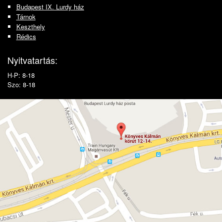
Budapest IX. Lurdy ház
Tárnok
Keszthely
Rédics
Nyitvatartás:
H-P: 8-18
Szo: 8-18