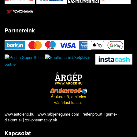
Partnereink
marketplace
partner
Árukereső, a hiteles
vásárlási kalauz
www.autolenti.hu
|
www.rabljenegume.com
|
reifenpro.at
|
gume-
diskont.si
|
xxl-pneumatiky.sk
Kapcsolat