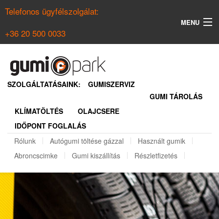
Telefonos ügyfélszolgálat:
MENU
+36 20 500 0033
KERESÉS
NYÁRI GUMI KERESŐ
SZOLGÁLTATÁSAINK:
GUMISZERVIZ
GUMI TÁROLÁS
TÉLI GUMI KERESŐ
KLÍMATÖLTÉS
OLAJCSERE
BELÉPÉS
IDŐPONT FOGLALÁS
REGISZTRÁCIÓ
Rólunk
Autógumi töltése gázzal
Használt gumik
Abroncscimke
Gumi kiszállítás
Részletfizetés