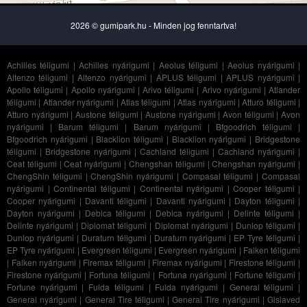
2026 © gumipark.hu - Minden jog fenntartva!
Achilles téligumi
|
Achilles nyárigumi
|
Aeolus téligumi
|
Aeolus nyárigumi
|
Altenzo téligumi
|
Altenzo nyárigumi
|
APLUS téligumi
|
APLUS nyárigumi
|
Apollo téligumi
|
Apollo nyárigumi
|
Arivo téligumi
|
Arivo nyárigumi
|
Atlander
téligumi
|
Atlander nyárigumi
|
Atlas téligumi
|
Atlas nyárigumi
|
Atturo téligumi
|
Atturo nyárigumi
|
Austone téligumi
|
Austone nyárigumi
|
Avon téligumi
|
Avon
nyárigumi
|
Barum téligumi
|
Barum nyárigumi
|
Bfgoodrich téligumi
|
Bfgoodrich nyárigumi
|
Blacklion téligumi
|
Blacklion nyárigumi
|
Bridgestone
téligumi
|
Bridgestone nyárigumi
|
Cachland téligumi
|
Cachland nyárigumi
|
Ceat téligumi
|
Ceat nyárigumi
|
Chengshan téligumi
|
Chengshan nyárigumi
|
ChengShin téligumi
|
ChengShin nyárigumi
|
Compasal téligumi
|
Compasal
nyárigumi
|
Continental téligumi
|
Continental nyárigumi
|
Cooper téligumi
|
Cooper nyárigumi
|
Davanti téligumi
|
Davanti nyárigumi
|
Dayton téligumi
|
Dayton nyárigumi
|
Debica téligumi
|
Debica nyárigumi
|
Delinte téligumi
|
Delinte nyárigumi
|
Diplomat téligumi
|
Diplomat nyárigumi
|
Dunlop téligumi
|
Dunlop nyárigumi
|
Duraturn téligumi
|
Duraturn nyárigumi
|
EP Tyre téligumi
|
EP Tyre nyárigumi
|
Evergreen téligumi
|
Evergreen nyárigumi
|
Falken téligumi
|
Falken nyárigumi
|
Firemax téligumi
|
Firemax nyárigumi
|
Firestone téligumi
|
Firestone nyárigumi
|
Fortuna téligumi
|
Fortuna nyárigumi
|
Fortune téligumi
|
Fortune nyárigumi
|
Fulda téligumi
|
Fulda nyárigumi
|
General téligumi
|
General nyárigumi
|
General Tire téligumi
|
General Tire nyárigumi
|
Gislaved