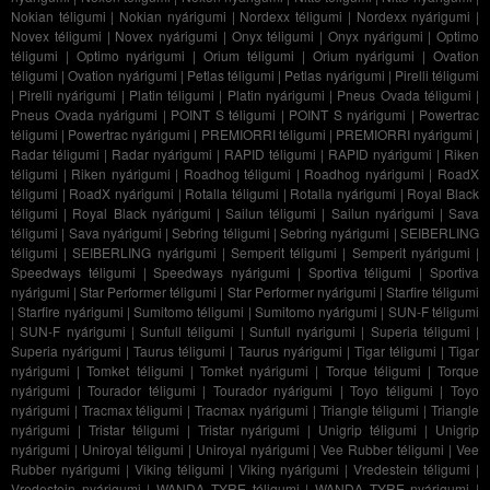
Nokian téligumi
|
Nokian nyárigumi
|
Nordexx téligumi
|
Nordexx nyárigumi
|
Novex téligumi
|
Novex nyárigumi
|
Onyx téligumi
|
Onyx nyárigumi
|
Optimo
téligumi
|
Optimo nyárigumi
|
Orium téligumi
|
Orium nyárigumi
|
Ovation
téligumi
|
Ovation nyárigumi
|
Petlas téligumi
|
Petlas nyárigumi
|
Pirelli téligumi
|
Pirelli nyárigumi
|
Platin téligumi
|
Platin nyárigumi
|
Pneus Ovada téligumi
|
Pneus Ovada nyárigumi
|
POINT S téligumi
|
POINT S nyárigumi
|
Powertrac
téligumi
|
Powertrac nyárigumi
|
PREMIORRI téligumi
|
PREMIORRI nyárigumi
|
Radar téligumi
|
Radar nyárigumi
|
RAPID téligumi
|
RAPID nyárigumi
|
Riken
téligumi
|
Riken nyárigumi
|
Roadhog téligumi
|
Roadhog nyárigumi
|
RoadX
téligumi
|
RoadX nyárigumi
|
Rotalla téligumi
|
Rotalla nyárigumi
|
Royal Black
téligumi
|
Royal Black nyárigumi
|
Sailun téligumi
|
Sailun nyárigumi
|
Sava
téligumi
|
Sava nyárigumi
|
Sebring téligumi
|
Sebring nyárigumi
|
SEIBERLING
téligumi
|
SEIBERLING nyárigumi
|
Semperit téligumi
|
Semperit nyárigumi
|
Speedways téligumi
|
Speedways nyárigumi
|
Sportiva téligumi
|
Sportiva
nyárigumi
|
Star Performer téligumi
|
Star Performer nyárigumi
|
Starfire téligumi
|
Starfire nyárigumi
|
Sumitomo téligumi
|
Sumitomo nyárigumi
|
SUN-F téligumi
|
SUN-F nyárigumi
|
Sunfull téligumi
|
Sunfull nyárigumi
|
Superia téligumi
|
Superia nyárigumi
|
Taurus téligumi
|
Taurus nyárigumi
|
Tigar téligumi
|
Tigar
nyárigumi
|
Tomket téligumi
|
Tomket nyárigumi
|
Torque téligumi
|
Torque
nyárigumi
|
Tourador téligumi
|
Tourador nyárigumi
|
Toyo téligumi
|
Toyo
nyárigumi
|
Tracmax téligumi
|
Tracmax nyárigumi
|
Triangle téligumi
|
Triangle
nyárigumi
|
Tristar téligumi
|
Tristar nyárigumi
|
Unigrip téligumi
|
Unigrip
nyárigumi
|
Uniroyal téligumi
|
Uniroyal nyárigumi
|
Vee Rubber téligumi
|
Vee
Rubber nyárigumi
|
Viking téligumi
|
Viking nyárigumi
|
Vredestein téligumi
|
Vredestein nyárigumi
|
WANDA TYRE téligumi
|
WANDA TYRE nyárigumi
|