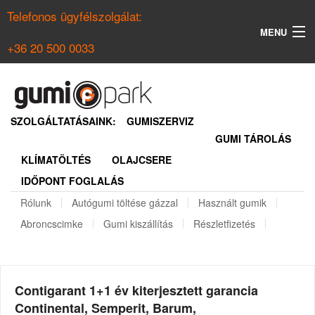
Telefonos ügyfélszolgálat:
MENU
+36 20 500 0033
KERESÉS
NYÁRI GUMI KERESŐ
SZOLGÁLTATÁSAINK:
GUMISZERVIZ
GUMI TÁROLÁS
TÉLI GUMI KERESŐ
KLÍMATÖLTÉS
OLAJCSERE
BELÉPÉS
IDŐPONT FOGLALÁS
REGISZTRÁCIÓ
Rólunk
Autógumi töltése gázzal
Használt gumik
Abroncscimke
Gumi kiszállítás
Részletfizetés
Contigarant 1+1 év kiterjesztett garancia
Continental, Semperit, Barum,