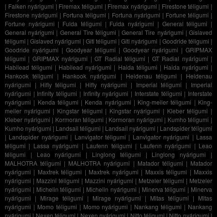
|
Falken nyárigumi
|
Firemax téligumi
|
Firemax nyárigumi
|
Firestone téligumi
|
Firestone nyárigumi
|
Fortuna téligumi
|
Fortuna nyárigumi
|
Fortune téligumi
|
Fortune nyárigumi
|
Fulda téligumi
|
Fulda nyárigumi
|
General téligumi
|
General nyárigumi
|
General Tire téligumi
|
General Tire nyárigumi
|
Gislaved
téligumi
|
Gislaved nyárigumi
|
Giti téligumi
|
Giti nyárigumi
|
Goodride téligumi
|
Goodride nyárigumi
|
Goodyear téligumi
|
Goodyear nyárigumi
|
GRIPMAX
téligumi
|
GRIPMAX nyárigumi
|
GT Radial téligumi
|
GT Radial nyárigumi
|
Habilead téligumi
|
Habilead nyárigumi
|
Haida téligumi
|
Haida nyárigumi
|
Hankook téligumi
|
Hankook nyárigumi
|
Heidenau téligumi
|
Heidenau
nyárigumi
|
Hifly téligumi
|
Hifly nyárigumi
|
Imperial téligumi
|
Imperial
nyárigumi
|
Infinity téligumi
|
Infinity nyárigumi
|
Interstate téligumi
|
Interstate
nyárigumi
|
Kenda téligumi
|
Kenda nyárigumi
|
King-meiler téligumi
|
King-
meiler nyárigumi
|
Kingstar téligumi
|
Kingstar nyárigumi
|
Kleber téligumi
|
Kleber nyárigumi
|
Kormoran téligumi
|
Kormoran nyárigumi
|
Kumho téligumi
|
Kumho nyárigumi
|
Landsail téligumi
|
Landsail nyárigumi
|
Landspider téligumi
|
Landspider nyárigumi
|
Lanvigator téligumi
|
Lanvigator nyárigumi
|
Lassa
téligumi
|
Lassa nyárigumi
|
Laufenn téligumi
|
Laufenn nyárigumi
|
Leao
téligumi
|
Leao nyárigumi
|
Linglong téligumi
|
Linglong nyárigumi
|
MALHOTRA téligumi
|
MALHOTRA nyárigumi
|
Matador téligumi
|
Matador
nyárigumi
|
Maxtrek téligumi
|
Maxtrek nyárigumi
|
Maxxis téligumi
|
Maxxis
nyárigumi
|
Mazzini téligumi
|
Mazzini nyárigumi
|
Metzeler téligumi
|
Metzeler
nyárigumi
|
Michelin téligumi
|
Michelin nyárigumi
|
Minerva téligumi
|
Minerva
nyárigumi
|
Mirage téligumi
|
Mirage nyárigumi
|
Mitas téligumi
|
Mitas
nyárigumi
|
Momo téligumi
|
Momo nyárigumi
|
Nankang téligumi
|
Nankang
nyárigumi
|
Nexen téligumi
|
Nexen nyárigumi
|
Nitto téligumi
|
Nitto nyárigumi
|