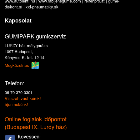
www.autolenti.hu
|
www.rabljenegume.com
|
reifenpro.at
|
gume-
diskont.si
|
xxl-pneumatiky.sk
Kapcsolat
GUMIPARK gumiszerviz
LURDY ház mélygarázs
1097 Budapest,
Könyves K. krt. 12-14.
Megközelítés
Telefon:
06 70 370 0301
Visszahívást kérek!
írjon nekünk!
Online foglalok időpontot
(
Budapest IX. Lurdy ház
)