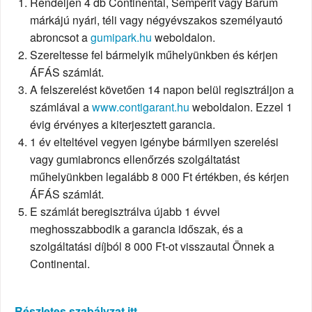
Rendeljen 4 db Continental, Semperit vagy Barum
márkájú nyári, téli vagy négyévszakos személyautó
abroncsot a
gumipark.hu
weboldalon.
Szereltesse fel bármelyik műhelyünkben és kérjen
ÁFÁS számlát.
A felszerelést követően 14 napon belül regisztráljon a
számlával a
www.contigarant.hu
weboldalon. Ezzel 1
évig érvényes a kiterjesztett garancia.
1 év elteltével vegyen igénybe bármilyen szerelési
vagy gumiabroncs ellenőrzés szolgáltatást
műhelyünkben legalább 8 000 Ft értékben, és kérjen
ÁFÁS számlát.
E számlát beregisztrálva újabb 1 évvel
meghosszabbodik a garancia időszak, és a
szolgáltatási díjból 8 000 Ft-ot visszautal Önnek a
Continental.
Részletes szabályzat itt