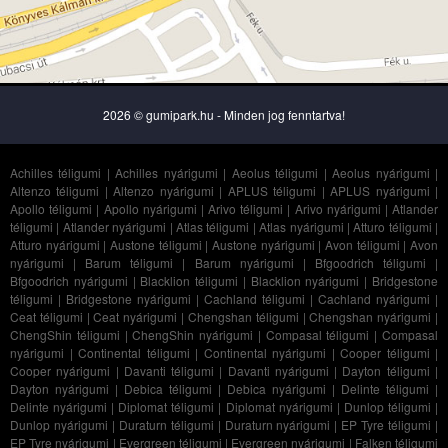
2026 © gumipark.hu - Minden jog fenntartva!
Achilles téligumi
|
Achilles nyárigumi
|
Aeolus téligumi
|
Aeolus nyárigumi
|
Altenzo téligumi
|
Altenzo nyárigumi
|
APLUS téligumi
|
APLUS nyárigumi
|
Apollo téligumi
|
Apollo nyárigumi
|
Arivo téligumi
|
Arivo nyárigumi
|
Atlander
téligumi
|
Atlander nyárigumi
|
Atlas téligumi
|
Atlas nyárigumi
|
Atturo téligumi
|
Atturo nyárigumi
|
Austone téligumi
|
Austone nyárigumi
|
Avon téligumi
|
Avon
nyárigumi
|
Barum téligumi
|
Barum nyárigumi
|
Bfgoodrich téligumi
|
Bfgoodrich nyárigumi
|
Blacklion téligumi
|
Blacklion nyárigumi
|
Bridgestone
téligumi
|
Bridgestone nyárigumi
|
Cachland téligumi
|
Cachland nyárigumi
|
Ceat téligumi
|
Ceat nyárigumi
|
Chengshan téligumi
|
Chengshan nyárigumi
|
ChengShin téligumi
|
ChengShin nyárigumi
|
Compasal téligumi
|
Compasal
nyárigumi
|
Continental téligumi
|
Continental nyárigumi
|
Cooper téligumi
|
Cooper nyárigumi
|
Davanti téligumi
|
Davanti nyárigumi
|
Dayton téligumi
|
Dayton nyárigumi
|
Debica téligumi
|
Debica nyárigumi
|
Delinte téligumi
|
Delinte nyárigumi
|
Diplomat téligumi
|
Diplomat nyárigumi
|
Dunlop téligumi
|
Dunlop nyárigumi
|
Duraturn téligumi
|
Duraturn nyárigumi
|
EP Tyre téligumi
|
EP Tyre nyárigumi
|
Evergreen téligumi
|
Evergreen nyárigumi
|
Falken téligumi