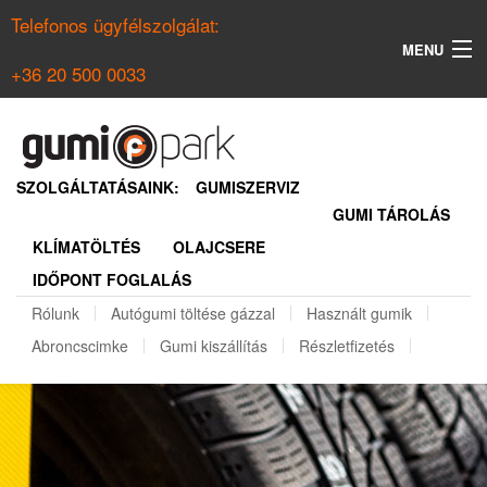
Telefonos ügyfélszolgálat:
MENU
+36 20 500 0033
KERESÉS
NYÁRI GUMI KERESŐ
SZOLGÁLTATÁSAINK:
GUMISZERVIZ
GUMI TÁROLÁS
TÉLI GUMI KERESŐ
KLÍMATÖLTÉS
OLAJCSERE
BELÉPÉS
IDŐPONT FOGLALÁS
REGISZTRÁCIÓ
Rólunk
Autógumi töltése gázzal
Használt gumik
Abroncscimke
Gumi kiszállítás
Részletfizetés