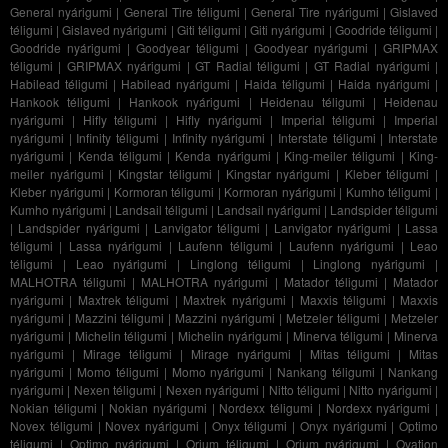
General nyárigumi
|
General Tire téligumi
|
General Tire nyárigumi
|
Gislaved
téligumi
|
Gislaved nyárigumi
|
Giti téligumi
|
Giti nyárigumi
|
Goodride téligumi
|
Goodride nyárigumi
|
Goodyear téligumi
|
Goodyear nyárigumi
|
GRIPMAX
téligumi
|
GRIPMAX nyárigumi
|
GT Radial téligumi
|
GT Radial nyárigumi
|
Habilead téligumi
|
Habilead nyárigumi
|
Haida téligumi
|
Haida nyárigumi
|
Hankook téligumi
|
Hankook nyárigumi
|
Heidenau téligumi
|
Heidenau
nyárigumi
|
Hifly téligumi
|
Hifly nyárigumi
|
Imperial téligumi
|
Imperial
nyárigumi
|
Infinity téligumi
|
Infinity nyárigumi
|
Interstate téligumi
|
Interstate
nyárigumi
|
Kenda téligumi
|
Kenda nyárigumi
|
King-meiler téligumi
|
King-
meiler nyárigumi
|
Kingstar téligumi
|
Kingstar nyárigumi
|
Kleber téligumi
|
Kleber nyárigumi
|
Kormoran téligumi
|
Kormoran nyárigumi
|
Kumho téligumi
|
Kumho nyárigumi
|
Landsail téligumi
|
Landsail nyárigumi
|
Landspider téligumi
|
Landspider nyárigumi
|
Lanvigator téligumi
|
Lanvigator nyárigumi
|
Lassa
téligumi
|
Lassa nyárigumi
|
Laufenn téligumi
|
Laufenn nyárigumi
|
Leao
téligumi
|
Leao nyárigumi
|
Linglong téligumi
|
Linglong nyárigumi
|
MALHOTRA téligumi
|
MALHOTRA nyárigumi
|
Matador téligumi
|
Matador
nyárigumi
|
Maxtrek téligumi
|
Maxtrek nyárigumi
|
Maxxis téligumi
|
Maxxis
nyárigumi
|
Mazzini téligumi
|
Mazzini nyárigumi
|
Metzeler téligumi
|
Metzeler
nyárigumi
|
Michelin téligumi
|
Michelin nyárigumi
|
Minerva téligumi
|
Minerva
nyárigumi
|
Mirage téligumi
|
Mirage nyárigumi
|
Mitas téligumi
|
Mitas
nyárigumi
|
Momo téligumi
|
Momo nyárigumi
|
Nankang téligumi
|
Nankang
nyárigumi
|
Nexen téligumi
|
Nexen nyárigumi
|
Nitto téligumi
|
Nitto nyárigumi
|
Nokian téligumi
|
Nokian nyárigumi
|
Nordexx téligumi
|
Nordexx nyárigumi
|
Novex téligumi
|
Novex nyárigumi
|
Onyx téligumi
|
Onyx nyárigumi
|
Optimo
téligumi
|
Optimo nyárigumi
|
Orium téligumi
|
Orium nyárigumi
|
Ovation