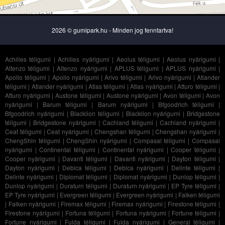
2026 © gumipark.hu - Minden jog fenntartva!
Achilles téligumi
|
Achilles nyárigumi
|
Aeolus téligumi
|
Aeolus nyárigumi
|
Altenzo téligumi
|
Altenzo nyárigumi
|
APLUS téligumi
|
APLUS nyárigumi
|
Apollo téligumi
|
Apollo nyárigumi
|
Arivo téligumi
|
Arivo nyárigumi
|
Atlander
téligumi
|
Atlander nyárigumi
|
Atlas téligumi
|
Atlas nyárigumi
|
Atturo téligumi
|
Atturo nyárigumi
|
Austone téligumi
|
Austone nyárigumi
|
Avon téligumi
|
Avon
nyárigumi
|
Barum téligumi
|
Barum nyárigumi
|
Bfgoodrich téligumi
|
Bfgoodrich nyárigumi
|
Blacklion téligumi
|
Blacklion nyárigumi
|
Bridgestone
téligumi
|
Bridgestone nyárigumi
|
Cachland téligumi
|
Cachland nyárigumi
|
Ceat téligumi
|
Ceat nyárigumi
|
Chengshan téligumi
|
Chengshan nyárigumi
|
ChengShin téligumi
|
ChengShin nyárigumi
|
Compasal téligumi
|
Compasal
nyárigumi
|
Continental téligumi
|
Continental nyárigumi
|
Cooper téligumi
|
Cooper nyárigumi
|
Davanti téligumi
|
Davanti nyárigumi
|
Dayton téligumi
|
Dayton nyárigumi
|
Debica téligumi
|
Debica nyárigumi
|
Delinte téligumi
|
Delinte nyárigumi
|
Diplomat téligumi
|
Diplomat nyárigumi
|
Dunlop téligumi
|
Dunlop nyárigumi
|
Duraturn téligumi
|
Duraturn nyárigumi
|
EP Tyre téligumi
|
EP Tyre nyárigumi
|
Evergreen téligumi
|
Evergreen nyárigumi
|
Falken téligumi
|
Falken nyárigumi
|
Firemax téligumi
|
Firemax nyárigumi
|
Firestone téligumi
|
Firestone nyárigumi
|
Fortuna téligumi
|
Fortuna nyárigumi
|
Fortune téligumi
|
Fortune nyárigumi
|
Fulda téligumi
|
Fulda nyárigumi
|
General téligumi
|