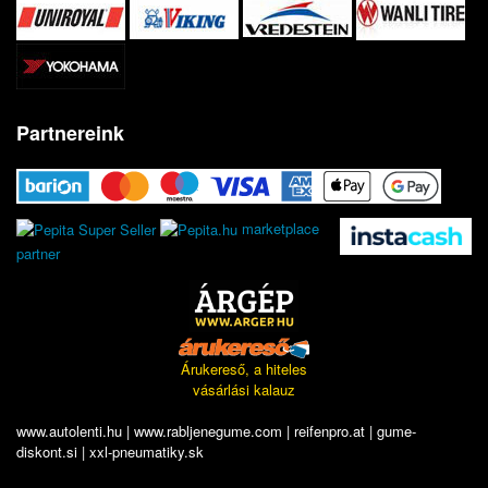
Partnereink
marketplace
partner
Árukereső, a hiteles
vásárlási kalauz
www.autolenti.hu
|
www.rabljenegume.com
|
reifenpro.at
|
gume-
diskont.si
|
xxl-pneumatiky.sk