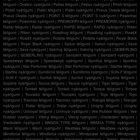
téligumi
|
Ovation nyárigumi
|
Petlas téligumi
|
Petlas nyárigumi
|
Pirelli téligumi
|
Pirelli nyárigumi
|
Platin téligumi
|
Platin nyárigumi
|
Pneus Ovada téligumi
|
Pneus Ovada nyárigumi
|
POINT S téligumi
|
POINT S nyárigumi
|
Powertrac
téligumi
|
Powertrac nyárigumi
|
PREMIORRI téligumi
|
PREMIORRI nyárigumi
|
Radar téligumi
|
Radar nyárigumi
|
RAPID téligumi
|
RAPID nyárigumi
|
Riken
téligumi
|
Riken nyárigumi
|
Roadhog téligumi
|
Roadhog nyárigumi
|
RoadX
téligumi
|
RoadX nyárigumi
|
Rotalla téligumi
|
Rotalla nyárigumi
|
Royal Black
téligumi
|
Royal Black nyárigumi
|
Sailun téligumi
|
Sailun nyárigumi
|
Sava
téligumi
|
Sava nyárigumi
|
Sebring téligumi
|
Sebring nyárigumi
|
SEIBERLING
téligumi
|
SEIBERLING nyárigumi
|
Semperit téligumi
|
Semperit nyárigumi
|
Speedways téligumi
|
Speedways nyárigumi
|
Sportiva téligumi
|
Sportiva
nyárigumi
|
Star Performer téligumi
|
Star Performer nyárigumi
|
Starfire téligumi
|
Starfire nyárigumi
|
Sumitomo téligumi
|
Sumitomo nyárigumi
|
SUN-F téligumi
|
SUN-F nyárigumi
|
Sunfull téligumi
|
Sunfull nyárigumi
|
Superia téligumi
|
Superia nyárigumi
|
Taurus téligumi
|
Taurus nyárigumi
|
Tigar téligumi
|
Tigar
nyárigumi
|
Tomket téligumi
|
Tomket nyárigumi
|
Torque téligumi
|
Torque
nyárigumi
|
Tourador téligumi
|
Tourador nyárigumi
|
Toyo téligumi
|
Toyo
nyárigumi
|
Tracmax téligumi
|
Tracmax nyárigumi
|
Triangle téligumi
|
Triangle
nyárigumi
|
Tristar téligumi
|
Tristar nyárigumi
|
Unigrip téligumi
|
Unigrip
nyárigumi
|
Uniroyal téligumi
|
Uniroyal nyárigumi
|
Vee Rubber téligumi
|
Vee
Rubber nyárigumi
|
Viking téligumi
|
Viking nyárigumi
|
Vredestein téligumi
|
Vredestein nyárigumi
|
WANDA TYRE téligumi
|
WANDA TYRE nyárigumi
|
Wanli téligumi
|
Wanli nyárigumi
|
Westlake téligumi
|
Westlake nyárigumi
|
Windforce téligumi
|
Windforce nyárigumi
|
Windpower téligumi
|
Windpower
nyárigumi
|
Yokohama téligumi
|
Yokohama nyárigumi
|
Zeetex téligumi
|