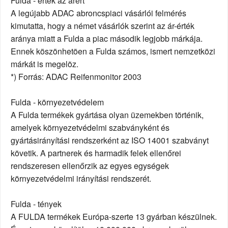
Fulda - érték az árért
A legújabb ADAC abroncspiaci vásárlói felmérés
kimutatta, hogy a német vásárlók szerint az ár-érték
aránya miatt a Fulda a piac második legjobb márkája.
Ennek köszönhetõen a Fulda számos, ismert nemzetközi
márkát is megelõz.
*) Forrás: ADAC Reifenmonitor 2003
Fulda - környezetvédelem
A Fulda termékek gyártása olyan üzemekben történik,
amelyek környezetvédelmi szabványként és
gyártásirányítási rendszerként az ISO 14001 szabványt
követik. A partnerek és harmadik felek ellenőrei
rendszeresen ellenőrzik az egyes egységek
környezetvédelmi irányítási rendszerét.
Fulda - tények
A FULDA termékek Európa-szerte 13 gyárban készülnek.