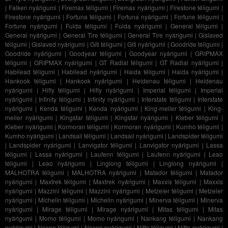
|
Falken nyárigumi
|
Firemax téligumi
|
Firemax nyárigumi
|
Firestone téligumi
|
Firestone nyárigumi
|
Fortuna téligumi
|
Fortuna nyárigumi
|
Fortune téligumi
|
Fortune nyárigumi
|
Fulda téligumi
|
Fulda nyárigumi
|
General téligumi
|
General nyárigumi
|
General Tire téligumi
|
General Tire nyárigumi
|
Gislaved
téligumi
|
Gislaved nyárigumi
|
Giti téligumi
|
Giti nyárigumi
|
Goodride téligumi
|
Goodride nyárigumi
|
Goodyear téligumi
|
Goodyear nyárigumi
|
GRIPMAX
téligumi
|
GRIPMAX nyárigumi
|
GT Radial téligumi
|
GT Radial nyárigumi
|
Habilead téligumi
|
Habilead nyárigumi
|
Haida téligumi
|
Haida nyárigumi
|
Hankook téligumi
|
Hankook nyárigumi
|
Heidenau téligumi
|
Heidenau
nyárigumi
|
Hifly téligumi
|
Hifly nyárigumi
|
Imperial téligumi
|
Imperial
nyárigumi
|
Infinity téligumi
|
Infinity nyárigumi
|
Interstate téligumi
|
Interstate
nyárigumi
|
Kenda téligumi
|
Kenda nyárigumi
|
King-meiler téligumi
|
King-
meiler nyárigumi
|
Kingstar téligumi
|
Kingstar nyárigumi
|
Kleber téligumi
|
Kleber nyárigumi
|
Kormoran téligumi
|
Kormoran nyárigumi
|
Kumho téligumi
|
Kumho nyárigumi
|
Landsail téligumi
|
Landsail nyárigumi
|
Landspider téligumi
|
Landspider nyárigumi
|
Lanvigator téligumi
|
Lanvigator nyárigumi
|
Lassa
téligumi
|
Lassa nyárigumi
|
Laufenn téligumi
|
Laufenn nyárigumi
|
Leao
téligumi
|
Leao nyárigumi
|
Linglong téligumi
|
Linglong nyárigumi
|
MALHOTRA téligumi
|
MALHOTRA nyárigumi
|
Matador téligumi
|
Matador
nyárigumi
|
Maxtrek téligumi
|
Maxtrek nyárigumi
|
Maxxis téligumi
|
Maxxis
nyárigumi
|
Mazzini téligumi
|
Mazzini nyárigumi
|
Metzeler téligumi
|
Metzeler
nyárigumi
|
Michelin téligumi
|
Michelin nyárigumi
|
Minerva téligumi
|
Minerva
nyárigumi
|
Mirage téligumi
|
Mirage nyárigumi
|
Mitas téligumi
|
Mitas
nyárigumi
|
Momo téligumi
|
Momo nyárigumi
|
Nankang téligumi
|
Nankang
nyárigumi
|
Nexen téligumi
|
Nexen nyárigumi
|
Nitto téligumi
|
Nitto nyárigumi
|