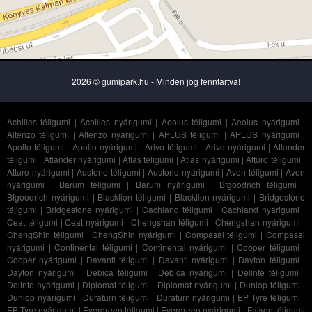
2026 © gumipark.hu - Minden jog fenntartva!
Achilles téligumi
|
Achilles nyárigumi
|
Aeolus téligumi
|
Aeolus nyárigumi
|
Altenzo téligumi
|
Altenzo nyárigumi
|
APLUS téligumi
|
APLUS nyárigumi
|
Apollo téligumi
|
Apollo nyárigumi
|
Arivo téligumi
|
Arivo nyárigumi
|
Atlander
téligumi
|
Atlander nyárigumi
|
Atlas téligumi
|
Atlas nyárigumi
|
Atturo téligumi
|
Atturo nyárigumi
|
Austone téligumi
|
Austone nyárigumi
|
Avon téligumi
|
Avon
nyárigumi
|
Barum téligumi
|
Barum nyárigumi
|
Bfgoodrich téligumi
|
Bfgoodrich nyárigumi
|
Blacklion téligumi
|
Blacklion nyárigumi
|
Bridgestone
téligumi
|
Bridgestone nyárigumi
|
Cachland téligumi
|
Cachland nyárigumi
|
Ceat téligumi
|
Ceat nyárigumi
|
Chengshan téligumi
|
Chengshan nyárigumi
|
ChengShin téligumi
|
ChengShin nyárigumi
|
Compasal téligumi
|
Compasal
nyárigumi
|
Continental téligumi
|
Continental nyárigumi
|
Cooper téligumi
|
Cooper nyárigumi
|
Davanti téligumi
|
Davanti nyárigumi
|
Dayton téligumi
|
Dayton nyárigumi
|
Debica téligumi
|
Debica nyárigumi
|
Delinte téligumi
|
Delinte nyárigumi
|
Diplomat téligumi
|
Diplomat nyárigumi
|
Dunlop téligumi
|
Dunlop nyárigumi
|
Duraturn téligumi
|
Duraturn nyárigumi
|
EP Tyre téligumi
|
EP Tyre nyárigumi
|
Evergreen téligumi
|
Evergreen nyárigumi
|
Falken téligumi