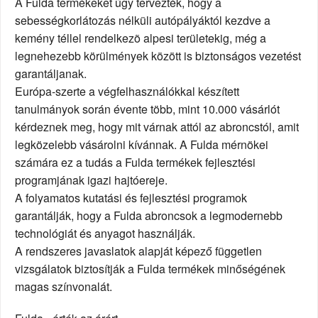
A Fulda termékeket úgy tervezték, hogy a
sebességkorlátozás nélküli autópályáktól kezdve a
kemény téllel rendelkezõ alpesi területekig, még a
legnehezebb körülmények között is biztonságos vezetést
garantáljanak.
Európa-szerte a végfelhasználókkal készített
tanulmányok során évente több, mint 10.000 vásárlót
kérdeznek meg, hogy mit várnak attól az abroncstól, amit
legközelebb vásárolni kívánnak. A Fulda mérnökei
számára ez a tudás a Fulda termékek fejlesztési
programjának igazi hajtóereje.
A folyamatos kutatási és fejlesztési programok
garantálják, hogy a Fulda abroncsok a legmodernebb
technológiát és anyagot használják.
A rendszeres javaslatok alapját képező független
vizsgálatok biztosítják a Fulda termékek minőségének
magas színvonalát.