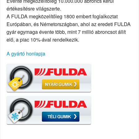
Évente megközelítõleg 10.000.000 abroncs kerül
értékesítésre világszerte.
A FULDA megközelítőleg 1800 embert foglalkoztat
Európában, és Németországban, ahol az eredeti FULDA
gyár egymaga évente több, mint 7 millió abroncsot állít
elő, a piac 10%-ával rendelkezik.
A gyártó honlapja