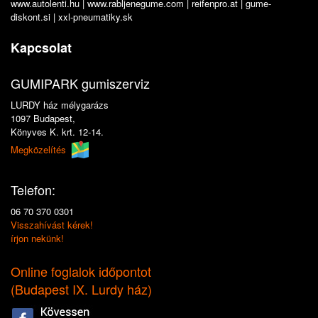
www.autolenti.hu
|
www.rabljenegume.com
|
reifenpro.at
|
gume-
diskont.si
|
xxl-pneumatiky.sk
Kapcsolat
GUMIPARK gumiszerviz
LURDY ház mélygarázs
1097 Budapest,
Könyves K. krt. 12-14.
Megközelítés
Telefon:
06 70 370 0301
Visszahívást kérek!
írjon nekünk!
Online foglalok időpontot
(
Budapest IX. Lurdy ház
)