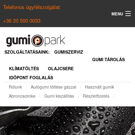
Telefonos ügyfélszolgálat:
MENU
+36 20 500 0033
KERESÉS
NYÁRI GUMI KERESŐ
SZOLGÁLTATÁSAINK:
GUMISZERVIZ
GUMI TÁROLÁS
TÉLI GUMI KERESŐ
KLÍMATÖLTÉS
OLAJCSERE
BELÉPÉS
IDŐPONT FOGLALÁS
REGISZTRÁCIÓ
Rólunk
Autógumi töltése gázzal
Használt gumik
Abroncscimke
Gumi kiszállítás
Részletfizetés