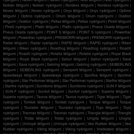
Nokian téligumi
|
Nokian nyárigumi
|
Nordexx téligumi
|
Nordexx nyárigumi
|
Novex téligumi
|
Novex nyárigumi
|
Onyx téligumi
|
Onyx nyárigumi
|
Optimo
téligumi
|
Optimo nyárigumi
|
Orium téligumi
|
Orium nyárigumi
|
Ovation
téligumi
|
Ovation nyárigumi
|
Petlas téligumi
|
Petlas nyárigumi
|
Pirelli téligumi
|
Pirelli nyárigumi
|
Platin téligumi
|
Platin nyárigumi
|
Pneus Ovada téligumi
|
Pneus Ovada nyárigumi
|
POINT S téligumi
|
POINT S nyárigumi
|
Powertrac
téligumi
|
Powertrac nyárigumi
|
PREMIORRI téligumi
|
PREMIORRI nyárigumi
|
Radar téligumi
|
Radar nyárigumi
|
RAPID téligumi
|
RAPID nyárigumi
|
Riken
téligumi
|
Riken nyárigumi
|
Roadhog téligumi
|
Roadhog nyárigumi
|
RoadX
téligumi
|
RoadX nyárigumi
|
Rotalla téligumi
|
Rotalla nyárigumi
|
Royal Black
téligumi
|
Royal Black nyárigumi
|
Sailun téligumi
|
Sailun nyárigumi
|
Sava
téligumi
|
Sava nyárigumi
|
Sebring téligumi
|
Sebring nyárigumi
|
SEIBERLING
téligumi
|
SEIBERLING nyárigumi
|
Semperit téligumi
|
Semperit nyárigumi
|
Speedways téligumi
|
Speedways nyárigumi
|
Sportiva téligumi
|
Sportiva
nyárigumi
|
Star Performer téligumi
|
Star Performer nyárigumi
|
Starfire téligumi
|
Starfire nyárigumi
|
Sumitomo téligumi
|
Sumitomo nyárigumi
|
SUN-F téligumi
|
SUN-F nyárigumi
|
Sunfull téligumi
|
Sunfull nyárigumi
|
Superia téligumi
|
Superia nyárigumi
|
Taurus téligumi
|
Taurus nyárigumi
|
Tigar téligumi
|
Tigar
nyárigumi
|
Tomket téligumi
|
Tomket nyárigumi
|
Torque téligumi
|
Torque
nyárigumi
|
Tourador téligumi
|
Tourador nyárigumi
|
Toyo téligumi
|
Toyo
nyárigumi
|
Tracmax téligumi
|
Tracmax nyárigumi
|
Triangle téligumi
|
Triangle
nyárigumi
|
Tristar téligumi
|
Tristar nyárigumi
|
Unigrip téligumi
|
Unigrip
nyárigumi
|
Uniroyal téligumi
|
Uniroyal nyárigumi
|
Vee Rubber téligumi
|
Vee
Rubber nyárigumi
|
Viking téligumi
|
Viking nyárigumi
|
Vredestein téligumi
|