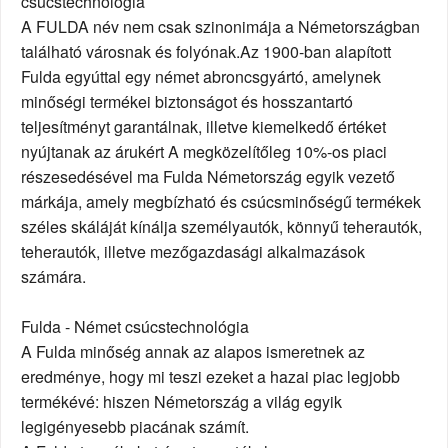
csúcstechnológia
A FULDA név nem csak szinonimája a Németországban
található városnak és folyónak.Az 1900-ban alapított
Fulda egyúttal egy német abroncsgyártó, amelynek
minőségi termékei biztonságot és hosszantartó
teljesítményt garantálnak, illetve kiemelkedő értéket
nyújtanak az árukért A megközelítőleg 10%-os piaci
részesedésével ma Fulda Németország egyik vezető
márkája, amely megbízható és csúcsminőségű termékek
széles skáláját kínálja személyautók, könnyű teherautók,
teherautók, illetve mezőgazdasági alkalmazások
számára.
Fulda - Német csúcstechnológia
A Fulda minőség annak az alapos ismeretnek az
eredménye, hogy mi teszi ezeket a hazai piac legjobb
termékévé: hiszen Németország a világ egyik
legigényesebb piacának számít.