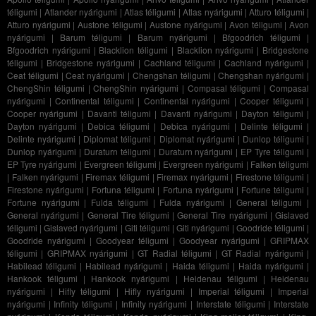
téligumi
|
Atlander nyárigumi
|
Atlas téligumi
|
Atlas nyárigumi
|
Atturo téligumi
|
Atturo nyárigumi
|
Austone téligumi
|
Austone nyárigumi
|
Avon téligumi
|
Avon
nyárigumi
|
Barum téligumi
|
Barum nyárigumi
|
Bfgoodrich téligumi
|
Bfgoodrich nyárigumi
|
Blacklion téligumi
|
Blacklion nyárigumi
|
Bridgestone
téligumi
|
Bridgestone nyárigumi
|
Cachland téligumi
|
Cachland nyárigumi
|
Ceat téligumi
|
Ceat nyárigumi
|
Chengshan téligumi
|
Chengshan nyárigumi
|
ChengShin téligumi
|
ChengShin nyárigumi
|
Compasal téligumi
|
Compasal
nyárigumi
|
Continental téligumi
|
Continental nyárigumi
|
Cooper téligumi
|
Cooper nyárigumi
|
Davanti téligumi
|
Davanti nyárigumi
|
Dayton téligumi
|
Dayton nyárigumi
|
Debica téligumi
|
Debica nyárigumi
|
Delinte téligumi
|
Delinte nyárigumi
|
Diplomat téligumi
|
Diplomat nyárigumi
|
Dunlop téligumi
|
Dunlop nyárigumi
|
Duraturn téligumi
|
Duraturn nyárigumi
|
EP Tyre téligumi
|
EP Tyre nyárigumi
|
Evergreen téligumi
|
Evergreen nyárigumi
|
Falken téligumi
|
Falken nyárigumi
|
Firemax téligumi
|
Firemax nyárigumi
|
Firestone téligumi
|
Firestone nyárigumi
|
Fortuna téligumi
|
Fortuna nyárigumi
|
Fortune téligumi
|
Fortune nyárigumi
|
Fulda téligumi
|
Fulda nyárigumi
|
General téligumi
|
General nyárigumi
|
General Tire téligumi
|
General Tire nyárigumi
|
Gislaved
téligumi
|
Gislaved nyárigumi
|
Giti téligumi
|
Giti nyárigumi
|
Goodride téligumi
|
Goodride nyárigumi
|
Goodyear téligumi
|
Goodyear nyárigumi
|
GRIPMAX
téligumi
|
GRIPMAX nyárigumi
|
GT Radial téligumi
|
GT Radial nyárigumi
|
Habilead téligumi
|
Habilead nyárigumi
|
Haida téligumi
|
Haida nyárigumi
|
Hankook téligumi
|
Hankook nyárigumi
|
Heidenau téligumi
|
Heidenau
nyárigumi
|
Hifly téligumi
|
Hifly nyárigumi
|
Imperial téligumi
|
Imperial
nyárigumi
|
Infinity téligumi
|
Infinity nyárigumi
|
Interstate téligumi
|
Interstate