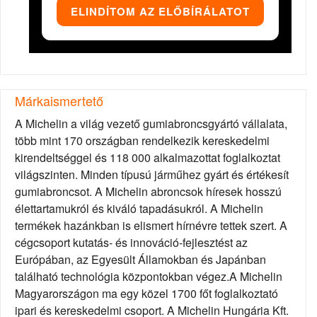
ELINDÍTOM AZ ELŐBÍRÁLATOT
Márkaismertető
A Michelin a világ vezető gumiabroncsgyártó vállalata,
több mint 170 országban rendelkezik kereskedelmi
kirendeltséggel és 118 000 alkalmazottat foglalkoztat
világszinten. Minden típusú járműhez gyárt és értékesít
gumiabroncsot. A Michelin abroncsok híresek hosszú
élettartamukról és kiváló tapadásukról. A Michelin
termékek hazánkban is elismert hírnévre tettek szert. A
cégcsoport kutatás- és innováció-fejlesztést az
Európában, az Egyesült Államokban és Japánban
található technológia központokban végez.A Michelin
Magyarországon ma egy közel 1700 főt foglalkoztató
ipari és kereskedelmi csoport. A Michelin Hungária Kft.