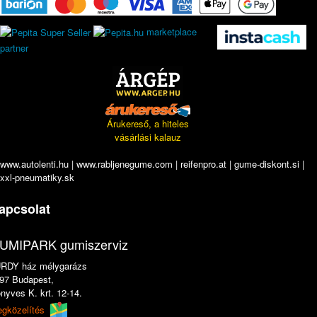
marketplace
partner
Árukereső, a hiteles
vásárlási kalauz
www.autolenti.hu
|
www.rabljenegume.com
|
reifenpro.at
|
gume-diskont.si
|
xxl-pneumatiky.sk
apcsolat
UMIPARK gumiszerviz
RDY ház mélygarázs
97 Budapest,
nyves K. krt. 12-14.
gközelítés