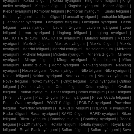
nyárigumi
|
Kenda téligumi
|
Kenda nyárigumi
|
King-meiler téligumi
|
King-
meiler nyárigumi
|
Kingstar téligumi
|
Kingstar nyárigumi
|
Kleber téligumi
|
Kleber nyárigumi
|
Kormoran téligumi
|
Kormoran nyárigumi
|
Kumho téligumi
|
Kumho nyárigumi
|
Landsail téligumi
|
Landsail nyárigumi
|
Landspider téligumi
|
Landspider nyárigumi
|
Lanvigator téligumi
|
Lanvigator nyárigumi
|
Lassa
téligumi
|
Lassa nyárigumi
|
Laufenn téligumi
|
Laufenn nyárigumi
|
Leao
téligumi
|
Leao nyárigumi
|
Linglong téligumi
|
Linglong nyárigumi
|
MALHOTRA téligumi
|
MALHOTRA nyárigumi
|
Matador téligumi
|
Matador
nyárigumi
|
Maxtrek téligumi
|
Maxtrek nyárigumi
|
Maxxis téligumi
|
Maxxis
nyárigumi
|
Mazzini téligumi
|
Mazzini nyárigumi
|
Metzeler téligumi
|
Metzeler
nyárigumi
|
Michelin téligumi
|
Michelin nyárigumi
|
Minerva téligumi
|
Minerva
nyárigumi
|
Mirage téligumi
|
Mirage nyárigumi
|
Mitas téligumi
|
Mitas
nyárigumi
|
Momo téligumi
|
Momo nyárigumi
|
Nankang téligumi
|
Nankang
nyárigumi
|
Nexen téligumi
|
Nexen nyárigumi
|
Nitto téligumi
|
Nitto nyárigumi
|
Nokian téligumi
|
Nokian nyárigumi
|
Nordexx téligumi
|
Nordexx nyárigumi
|
Novex téligumi
|
Novex nyárigumi
|
Onyx téligumi
|
Onyx nyárigumi
|
Optimo
téligumi
|
Optimo nyárigumi
|
Orium téligumi
|
Orium nyárigumi
|
Ovation
téligumi
|
Ovation nyárigumi
|
Petlas téligumi
|
Petlas nyárigumi
|
Pirelli téligumi
|
Pirelli nyárigumi
|
Platin téligumi
|
Platin nyárigumi
|
Pneus Ovada téligumi
|
Pneus Ovada nyárigumi
|
POINT S téligumi
|
POINT S nyárigumi
|
Powertrac
téligumi
|
Powertrac nyárigumi
|
PREMIORRI téligumi
|
PREMIORRI nyárigumi
|
Radar téligumi
|
Radar nyárigumi
|
RAPID téligumi
|
RAPID nyárigumi
|
Riken
téligumi
|
Riken nyárigumi
|
Roadhog téligumi
|
Roadhog nyárigumi
|
RoadX
téligumi
|
RoadX nyárigumi
|
Rotalla téligumi
|
Rotalla nyárigumi
|
Royal Black
téligumi
|
Royal Black nyárigumi
|
Sailun téligumi
|
Sailun nyárigumi
|
Sava