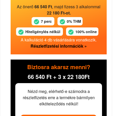
Az önerő
66 540 Ft
, majd fizess 3 alkalommal
22 180 Ft-ot.
7 perc
0% THM
Hiteligénylés nélkül
100% online
A kalkuláció 4 db vásárlására vonatkozik.
Részletfizetési információk »
Biztosra akarsz menni?
66 540 Ft + 3 x 22 180Ft
Nézd meg, elérhető-e számodra a
részletfizetés erre a termékre bármilyen
elköteleződés nélkül!