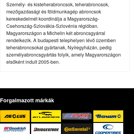
Személy- és kisteherabroncsok, teherabroncsok,
mezőgazdasági és földmunkagép abroncsok
kereskedelmét koordinálja a Magyarország-
Csehország-Szlovákia-Szlovénia régióban.
Magyarországon a Michelin két abroncsgyárral
rendelkezik. A budapesti telephelyen lévő üzemben
teherabroncsokat gyártanak, Nyíregyházán, pedig
személyabroncsgyártás folyik, amely Magyarországon
elsőként indult 2005-ben.
Forgalmazott márkák