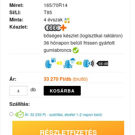
Méret:
165/70R14
SI/LI:
T85
Minta:
4 évszak
Készlet:
bőséges készlet (logisztikai raktáron)
36 hónapon belüli frissen gyártott
gumiabroncs
68 dB
Ár:
33 270
Ft/db
(bruttó)
db
KOSÁRBA
Szállítás:
Ár: 32 230 Ft. - szállítás, átvétel 1-2 napon belül
RÉSZLETFIZETÉS