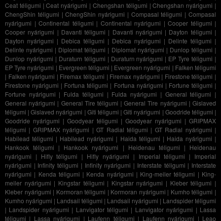
Ceat téligumi
|
Ceat nyárigumi
|
Chengshan téligumi
|
Chengshan nyárigumi
|
ChengShin téligumi
|
ChengShin nyárigumi
|
Compasal téligumi
|
Compasal
nyárigumi
|
Continental téligumi
|
Continental nyárigumi
|
Cooper téligumi
|
Cooper nyárigumi
|
Davanti téligumi
|
Davanti nyárigumi
|
Dayton téligumi
|
Dayton nyárigumi
|
Debica téligumi
|
Debica nyárigumi
|
Delinte téligumi
|
Delinte nyárigumi
|
Diplomat téligumi
|
Diplomat nyárigumi
|
Dunlop téligumi
|
Dunlop nyárigumi
|
Duraturn téligumi
|
Duraturn nyárigumi
|
EP Tyre téligumi
|
EP Tyre nyárigumi
|
Evergreen téligumi
|
Evergreen nyárigumi
|
Falken téligumi
|
Falken nyárigumi
|
Firemax téligumi
|
Firemax nyárigumi
|
Firestone téligumi
|
Firestone nyárigumi
|
Fortuna téligumi
|
Fortuna nyárigumi
|
Fortune téligumi
|
Fortune nyárigumi
|
Fulda téligumi
|
Fulda nyárigumi
|
General téligumi
|
General nyárigumi
|
General Tire téligumi
|
General Tire nyárigumi
|
Gislaved
téligumi
|
Gislaved nyárigumi
|
Giti téligumi
|
Giti nyárigumi
|
Goodride téligumi
|
Goodride nyárigumi
|
Goodyear téligumi
|
Goodyear nyárigumi
|
GRIPMAX
téligumi
|
GRIPMAX nyárigumi
|
GT Radial téligumi
|
GT Radial nyárigumi
|
Habilead téligumi
|
Habilead nyárigumi
|
Haida téligumi
|
Haida nyárigumi
|
Hankook téligumi
|
Hankook nyárigumi
|
Heidenau téligumi
|
Heidenau
nyárigumi
|
Hifly téligumi
|
Hifly nyárigumi
|
Imperial téligumi
|
Imperial
nyárigumi
|
Infinity téligumi
|
Infinity nyárigumi
|
Interstate téligumi
|
Interstate
nyárigumi
|
Kenda téligumi
|
Kenda nyárigumi
|
King-meiler téligumi
|
King-
meiler nyárigumi
|
Kingstar téligumi
|
Kingstar nyárigumi
|
Kleber téligumi
|
Kleber nyárigumi
|
Kormoran téligumi
|
Kormoran nyárigumi
|
Kumho téligumi
|
Kumho nyárigumi
|
Landsail téligumi
|
Landsail nyárigumi
|
Landspider téligumi
|
Landspider nyárigumi
|
Lanvigator téligumi
|
Lanvigator nyárigumi
|
Lassa
téligumi
|
Lassa nyárigumi
|
Laufenn téligumi
|
Laufenn nyárigumi
|
Leao