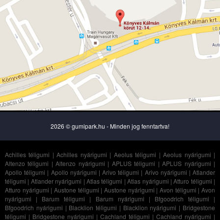
2026 © gumipark.hu - Minden jog fenntartva!
Achilles téligumi
|
Achilles nyárigumi
|
Aeolus téligumi
|
Aeolus nyárigumi
|
Altenzo téligumi
|
Altenzo nyárigumi
|
APLUS téligumi
|
APLUS nyárigumi
|
Apollo téligumi
|
Apollo nyárigumi
|
Arivo téligumi
|
Arivo nyárigumi
|
Atlander
téligumi
|
Atlander nyárigumi
|
Atlas téligumi
|
Atlas nyárigumi
|
Atturo téligumi
|
Atturo nyárigumi
|
Austone téligumi
|
Austone nyárigumi
|
Avon téligumi
|
Avon
nyárigumi
|
Barum téligumi
|
Barum nyárigumi
|
Bfgoodrich téligumi
|
Bfgoodrich nyárigumi
|
Blacklion téligumi
|
Blacklion nyárigumi
|
Bridgestone
téligumi
|
Bridgestone nyárigumi
|
Cachland téligumi
|
Cachland nyárigumi
|