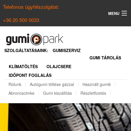
Telefonos ügyfélszolgálat:
MENU
+36 20 500 0033
KERESÉS
NYÁRI GUMI KERESŐ
SZOLGÁLTATÁSAINK:
GUMISZERVIZ
GUMI TÁROLÁS
TÉLI GUMI KERESŐ
KLÍMATÖLTÉS
OLAJCSERE
BELÉPÉS
IDŐPONT FOGLALÁS
REGISZTRÁCIÓ
Rólunk
Autógumi töltése gázzal
Használt gumik
Abroncscimke
Gumi kiszállítás
Részletfizetés