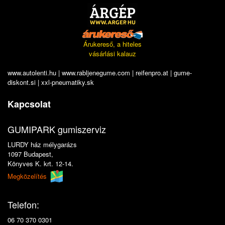
Árukereső, a hiteles
vásárlási kalauz
www.autolenti.hu
|
www.rabljenegume.com
|
reifenpro.at
|
gume-
diskont.si
|
xxl-pneumatiky.sk
Kapcsolat
GUMIPARK gumiszerviz
LURDY ház mélygarázs
1097 Budapest,
Könyves K. krt. 12-14.
Megközelítés
Telefon:
06 70 370 0301