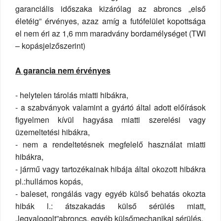
garanciális időszaka kizárólag az abroncs „első
életéig” érvényes, azaz amíg a futófelület kopottsága
el nem éri az 1,6 mm maradvány bordamélységet (TWI
– kopásjelzőszerint)
A garancia nem érvényes
- helytelen tárolás miatti hibákra,
- a szabványok valamint a gyártó által adott előírások
figyelmen kívül hagyása miatti szerelési vagy
üzemeltetési hibákra,
- nem a rendeltetésnek megfelelő használat miatti
hibákra,
- jármű vagy tartozékainak hibája által okozott hibákra
pl.:hullámos kopás,
- baleset, rongálás vagy egyéb külső behatás okozta
hibák l.: átszakadás külső sérülés miatt,
„legyalogolt”abroncs, egyéb külsőmechanikai sérülés,