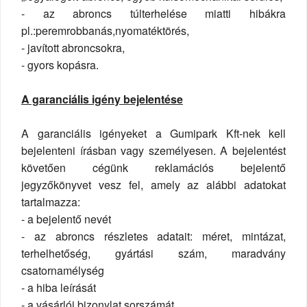
- az abroncs túlterhelése miatti hibákra
pl.:peremrobbanás,nyomatéktörés,
- javított abroncsokra,
- gyors kopásra.
A garanciális igény bejelentése
A garanciális igényeket a Gumipark Kft-nek kell
bejelenteni írásban vagy személyesen. A bejelentést
követően cégünk reklamációs bejelentő
jegyzőkönyvet vesz fel, amely az alábbi adatokat
tartalmazza:
- a bejelentő nevét
- az abroncs részletes adatait: méret, mintázat,
terhelhetőség, gyártási szám, maradvány
csatornamélység
- a hiba leírását
- a vásárlói bizonylat sorszámát