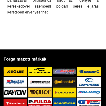
panaszával bírósághoz fordulhat, igényét a
kereskedővel szembeni polgári peres eljárás
keretében érvényesítheti.
Forgalmazott márkák