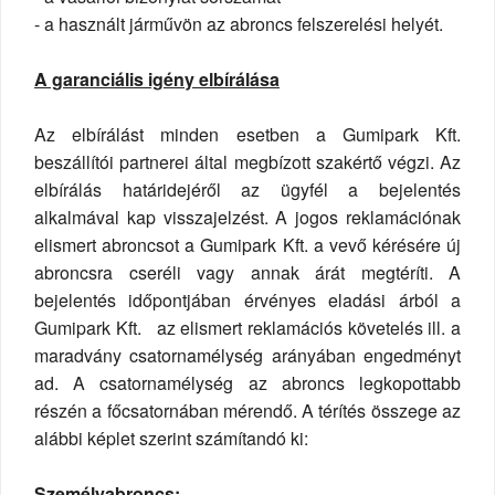
- a használt járművön az abroncs felszerelési helyét.
A garanciális igény elbírálása
Az elbírálást minden esetben a Gumipark Kft.
beszállítói partnerei által megbízott szakértő végzi. Az
elbírálás határidejéről az ügyfél a bejelentés
alkalmával kap visszajelzést. A jogos reklamációnak
elismert abroncsot a Gumipark Kft. a vevő kérésére új
abroncsra cseréli vagy annak árát megtéríti. A
bejelentés időpontjában érvényes eladási árból a
Gumipark Kft. az elismert reklamációs követelés ill. a
maradvány csatornamélység arányában engedményt
ad. A csatornamélység az abroncs legkopottabb
részén a főcsatornában mérendő. A térítés összege az
alábbi képlet szerint számítandó ki:
Személyabroncs: