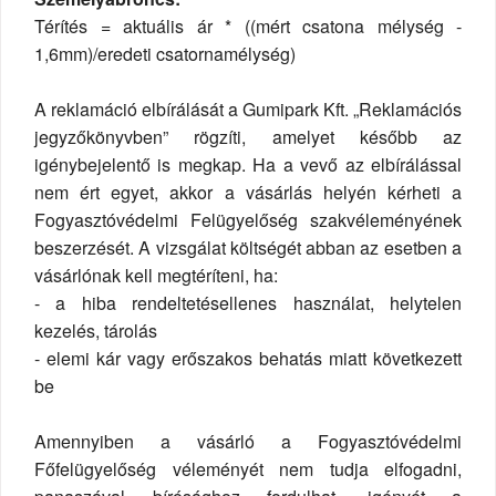
Térítés = aktuális ár * ((mért csatona mélység -
1,6mm)/eredeti csatornamélység)
A reklamáció elbírálását a Gumipark Kft. „Reklamációs
jegyzőkönyvben” rögzíti, amelyet később az
igénybejelentő is megkap. Ha a vevő az elbírálással
nem ért egyet, akkor a vásárlás helyén kérheti a
Fogyasztóvédelmi Felügyelőség szakvéleményének
beszerzését. A vizsgálat költségét abban az esetben a
vásárlónak kell megtéríteni, ha:
- a hiba rendeltetésellenes használat, helytelen
kezelés, tárolás
- elemi kár vagy erőszakos behatás miatt következett
be
Amennyiben a vásárló a Fogyasztóvédelmi
Főfelügyelőség véleményét nem tudja elfogadni,