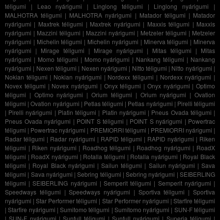
téligumi
|
Leao nyárigumi
|
Linglong téligumi
|
Linglong nyárigumi
|
MALHOTRA téligumi
|
MALHOTRA nyárigumi
|
Matador téligumi
|
Matador
nyárigumi
|
Maxtrek téligumi
|
Maxtrek nyárigumi
|
Maxxis téligumi
|
Maxxis
nyárigumi
|
Mazzini téligumi
|
Mazzini nyárigumi
|
Metzeler téligumi
|
Metzeler
nyárigumi
|
Michelin téligumi
|
Michelin nyárigumi
|
Minerva téligumi
|
Minerva
nyárigumi
|
Mirage téligumi
|
Mirage nyárigumi
|
Mitas téligumi
|
Mitas
nyárigumi
|
Momo téligumi
|
Momo nyárigumi
|
Nankang téligumi
|
Nankang
nyárigumi
|
Nexen téligumi
|
Nexen nyárigumi
|
Nitto téligumi
|
Nitto nyárigumi
|
Nokian téligumi
|
Nokian nyárigumi
|
Nordexx téligumi
|
Nordexx nyárigumi
|
Novex téligumi
|
Novex nyárigumi
|
Onyx téligumi
|
Onyx nyárigumi
|
Optimo
téligumi
|
Optimo nyárigumi
|
Orium téligumi
|
Orium nyárigumi
|
Ovation
téligumi
|
Ovation nyárigumi
|
Petlas téligumi
|
Petlas nyárigumi
|
Pirelli téligumi
|
Pirelli nyárigumi
|
Platin téligumi
|
Platin nyárigumi
|
Pneus Ovada téligumi
|
Pneus Ovada nyárigumi
|
POINT S téligumi
|
POINT S nyárigumi
|
Powertrac
téligumi
|
Powertrac nyárigumi
|
PREMIORRI téligumi
|
PREMIORRI nyárigumi
|
Radar téligumi
|
Radar nyárigumi
|
RAPID téligumi
|
RAPID nyárigumi
|
Riken
téligumi
|
Riken nyárigumi
|
Roadhog téligumi
|
Roadhog nyárigumi
|
RoadX
téligumi
|
RoadX nyárigumi
|
Rotalla téligumi
|
Rotalla nyárigumi
|
Royal Black
téligumi
|
Royal Black nyárigumi
|
Sailun téligumi
|
Sailun nyárigumi
|
Sava
téligumi
|
Sava nyárigumi
|
Sebring téligumi
|
Sebring nyárigumi
|
SEIBERLING
téligumi
|
SEIBERLING nyárigumi
|
Semperit téligumi
|
Semperit nyárigumi
|
Speedways téligumi
|
Speedways nyárigumi
|
Sportiva téligumi
|
Sportiva
nyárigumi
|
Star Performer téligumi
|
Star Performer nyárigumi
|
Starfire téligumi
|
Starfire nyárigumi
|
Sumitomo téligumi
|
Sumitomo nyárigumi
|
SUN-F téligumi
|
SUN-F nyárigumi
|
Sunfull téligumi
|
Sunfull nyárigumi
|
Superia téligumi
|