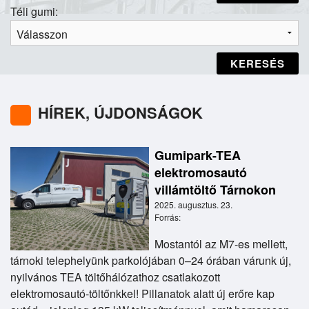
Téli gumi:
KERESÉS
HÍREK, ÚJDONSÁGOK
Gumipark-TEA
elektromosautó
villámtöltő Tárnokon
2025. augusztus. 23.
Forrás:
Mostantól az M7-es mellett,
tárnoki telephelyünk parkolójában 0–24 órában várunk új,
nyilvános TEA töltőhálózathoz csatlakozott
elektromosautó-töltőnkkel! Pillanatok alatt új erőre kap