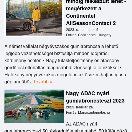
mindig felkészült lehet -
megérkezett a
Continentel
AllSeasonContact 2
2023. szeptember. 5.
Forrás: Continental Hungary
A német vállalat négyévszakos gumiabroncsa a lehető
legjobb vezethetőséget biztosítja minden időjárási
körülmény esetén • Nagy futásteljesítmény és alacsony
gördülési ellenállás magasabb biztonsági jellemzőkkel •
Hatékony négyévszakos megoldás az összes hajtástípusú
gépjárműhöz
Tovább »
Nagy ADAC nyári
gumiabroncsteszt 2023
2023. február. 26.
Forrás: Marso,automotor.hu
Az ADAC nyári
gumiabroncsteszt 50. évfordulója alkalmából 50 különböző