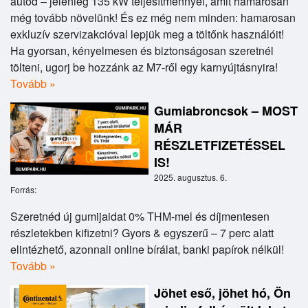
autód – jelenleg 135 kW teljesítménnyel, amit hamarosan
még tovább növelünk! És ez még nem minden: hamarosan
exkluzív szervizakcióval lepjük meg a töltőnk használóit!
Ha gyorsan, kényelmesen és biztonságosan szeretnél
tölteni, ugorj be hozzánk az M7-ről egy karnyújtásnyira!
Tovább »
Gumiabroncsok – MOST
MÁR
RÉSZLETFIZETÉSSEL
IS!
2025. augusztus. 6.
Forrás:
Szeretnéd új gumijaidat 0% THM-mel és díjmentesen
részletekben kifizetni? Gyors & egyszerű – 7 perc alatt
elintézhető, azonnali online bírálat, banki papírok nélkül!
Tovább »
Jöhet eső, jöhet hó, Ön