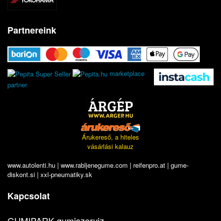
Partnereink
marketplace
partner
Árukereső, a hiteles
vásárlási kalauz
www.autolenti.hu
|
www.rabljenegume.com
|
reifenpro.at
|
gume-
diskont.si
|
xxl-pneumatiky.sk
Kapcsolat
GUMIPARK gumiszerviz