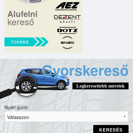
Alufelni
kereső
Gyorskereső
Legkeresettebb méretek
Nyári gumi:
KERESÉS