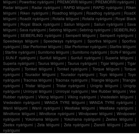
téligumi
|
Powertrac nyárigumi
|
PREMIORRI téligumi
|
PREMIORRI nyárigumi
|
Radar téligumi
|
Radar nyárigumi
|
RAPID téligumi
|
RAPID nyárigumi
|
Riken
téligumi
|
Riken nyárigumi
|
Roadhog téligumi
|
Roadhog nyárigumi
|
RoadX
téligumi
|
RoadX nyárigumi
|
Rotalla téligumi
|
Rotalla nyárigumi
|
Royal Black
téligumi
|
Royal Black nyárigumi
|
Sailun téligumi
|
Sailun nyárigumi
|
Sava
téligumi
|
Sava nyárigumi
|
Sebring téligumi
|
Sebring nyárigumi
|
SEIBERLING
téligumi
|
SEIBERLING nyárigumi
|
Semperit téligumi
|
Semperit nyárigumi
|
Speedways téligumi
|
Speedways nyárigumi
|
Sportiva téligumi
|
Sportiva
nyárigumi
|
Star Performer téligumi
|
Star Performer nyárigumi
|
Starfire téligumi
|
Starfire nyárigumi
|
Sumitomo téligumi
|
Sumitomo nyárigumi
|
SUN-F téligumi
|
SUN-F nyárigumi
|
Sunfull téligumi
|
Sunfull nyárigumi
|
Superia téligumi
|
Superia nyárigumi
|
Taurus téligumi
|
Taurus nyárigumi
|
Tigar téligumi
|
Tigar
nyárigumi
|
Tomket téligumi
|
Tomket nyárigumi
|
Torque téligumi
|
Torque
nyárigumi
|
Tourador téligumi
|
Tourador nyárigumi
|
Toyo téligumi
|
Toyo
nyárigumi
|
Tracmax téligumi
|
Tracmax nyárigumi
|
Triangle téligumi
|
Triangle
nyárigumi
|
Tristar téligumi
|
Tristar nyárigumi
|
Unigrip téligumi
|
Unigrip
nyárigumi
|
Uniroyal téligumi
|
Uniroyal nyárigumi
|
Vee Rubber téligumi
|
Vee
Rubber nyárigumi
|
Viking téligumi
|
Viking nyárigumi
|
Vredestein téligumi
|
Vredestein nyárigumi
|
WANDA TYRE téligumi
|
WANDA TYRE nyárigumi
|
Wanli téligumi
|
Wanli nyárigumi
|
Westlake téligumi
|
Westlake nyárigumi
|
Windforce téligumi
|
Windforce nyárigumi
|
Windpower téligumi
|
Windpower
nyárigumi
|
Yokohama téligumi
|
Yokohama nyárigumi
|
Zeetex téligumi
|
Zeetex nyárigumi
|
Zeta téligumi
|
Zeta nyárigumi
|
Ziarelli téligumi
|
Ziarelli
nyárigumi