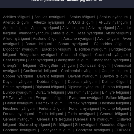
Achilles téligumi
|
Achilles nyárigumi
|
Aeolus téligumi
|
Aeolus nyárigumi
|
Altenzo téligumi
|
Altenzo nyárigumi
|
APLUS téligumi
|
APLUS nyárigumi
|
Apollo téligumi
|
Apollo nyárigumi
|
Arivo téligumi
|
Arivo nyárigumi
|
Atlander
téligumi
|
Atlander nyárigumi
|
Atlas téligumi
|
Atlas nyárigumi
|
Atturo téligumi
|
Atturo nyárigumi
|
Austone téligumi
|
Austone nyárigumi
|
Avon téligumi
|
Avon
nyárigumi
|
Barum téligumi
|
Barum nyárigumi
|
Bfgoodrich téligumi
|
Bfgoodrich nyárigumi
|
Blacklion téligumi
|
Blacklion nyárigumi
|
Bridgestone
téligumi
|
Bridgestone nyárigumi
|
Cachland téligumi
|
Cachland nyárigumi
|
Ceat téligumi
|
Ceat nyárigumi
|
Chengshan téligumi
|
Chengshan nyárigumi
|
ChengShin téligumi
|
ChengShin nyárigumi
|
Compasal téligumi
|
Compasal
nyárigumi
|
Continental téligumi
|
Continental nyárigumi
|
Cooper téligumi
|
Cooper nyárigumi
|
Davanti téligumi
|
Davanti nyárigumi
|
Dayton téligumi
|
Dayton nyárigumi
|
Debica téligumi
|
Debica nyárigumi
|
Delinte téligumi
|
Delinte nyárigumi
|
Diplomat téligumi
|
Diplomat nyárigumi
|
Dunlop téligumi
|
Dunlop nyárigumi
|
Duraturn téligumi
|
Duraturn nyárigumi
|
EP Tyre téligumi
|
EP Tyre nyárigumi
|
Evergreen téligumi
|
Evergreen nyárigumi
|
Falken téligumi
|
Falken nyárigumi
|
Firemax téligumi
|
Firemax nyárigumi
|
Firestone téligumi
|
Firestone nyárigumi
|
Fortuna téligumi
|
Fortuna nyárigumi
|
Fortune téligumi
|
Fortune nyárigumi
|
Fulda téligumi
|
Fulda nyárigumi
|
General téligumi
|
General nyárigumi
|
General Tire téligumi
|
General Tire nyárigumi
|
Gislaved
téligumi
|
Gislaved nyárigumi
|
Giti téligumi
|
Giti nyárigumi
|
Goodride téligumi
|
Goodride nyárigumi
|
Goodyear téligumi
|
Goodyear nyárigumi
|
GRIPMAX