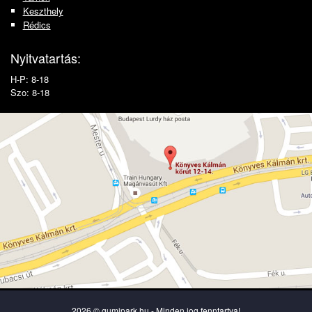
Keszthely
Rédics
Nyitvatartás:
H-P: 8-18
Szo: 8-18
2026 © gumipark.hu - Minden jog fenntartva!