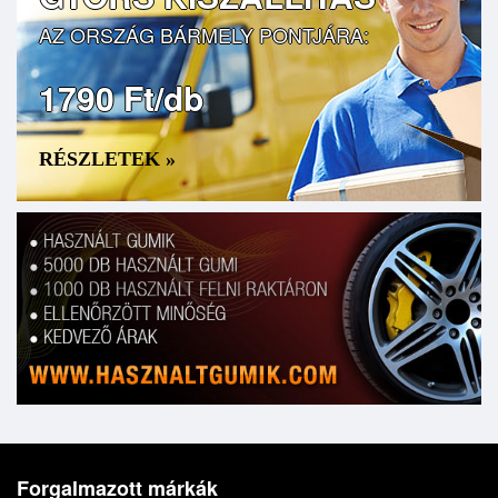
AZ ORSZÁG BÁRMELY PONTJÁRA:
1790 Ft/db
RÉSZLETEK »
Forgalmazott márkák