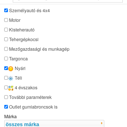
Személyautó és 4x4
Motor
Kisteherautó
Tehergépkocsi
Mezőgazdasági és munkagép
Targonca
Nyári
Téli
4 évszakos
További paraméterek
Outlet gumiabroncsok is
Márka
összes márka