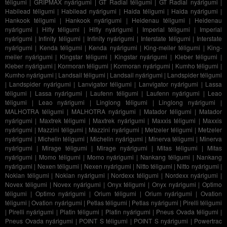
téligumi
|
GRIPMAX nyárigumi
|
GT Radial téligumi
|
GT Radial nyárigumi
|
Habilead téligumi
|
Habilead nyárigumi
|
Haida téligumi
|
Haida nyárigumi
|
Hankook téligumi
|
Hankook nyárigumi
|
Heidenau téligumi
|
Heidenau
nyárigumi
|
Hifly téligumi
|
Hifly nyárigumi
|
Imperial téligumi
|
Imperial
nyárigumi
|
Infinity téligumi
|
Infinity nyárigumi
|
Interstate téligumi
|
Interstate
nyárigumi
|
Kenda téligumi
|
Kenda nyárigumi
|
King-meiler téligumi
|
King-
meiler nyárigumi
|
Kingstar téligumi
|
Kingstar nyárigumi
|
Kleber téligumi
|
Kleber nyárigumi
|
Kormoran téligumi
|
Kormoran nyárigumi
|
Kumho téligumi
|
Kumho nyárigumi
|
Landsail téligumi
|
Landsail nyárigumi
|
Landspider téligumi
|
Landspider nyárigumi
|
Lanvigator téligumi
|
Lanvigator nyárigumi
|
Lassa
téligumi
|
Lassa nyárigumi
|
Laufenn téligumi
|
Laufenn nyárigumi
|
Leao
téligumi
|
Leao nyárigumi
|
Linglong téligumi
|
Linglong nyárigumi
|
MALHOTRA téligumi
|
MALHOTRA nyárigumi
|
Matador téligumi
|
Matador
nyárigumi
|
Maxtrek téligumi
|
Maxtrek nyárigumi
|
Maxxis téligumi
|
Maxxis
nyárigumi
|
Mazzini téligumi
|
Mazzini nyárigumi
|
Metzeler téligumi
|
Metzeler
nyárigumi
|
Michelin téligumi
|
Michelin nyárigumi
|
Minerva téligumi
|
Minerva
nyárigumi
|
Mirage téligumi
|
Mirage nyárigumi
|
Mitas téligumi
|
Mitas
nyárigumi
|
Momo téligumi
|
Momo nyárigumi
|
Nankang téligumi
|
Nankang
nyárigumi
|
Nexen téligumi
|
Nexen nyárigumi
|
Nitto téligumi
|
Nitto nyárigumi
|
Nokian téligumi
|
Nokian nyárigumi
|
Nordexx téligumi
|
Nordexx nyárigumi
|
Novex téligumi
|
Novex nyárigumi
|
Onyx téligumi
|
Onyx nyárigumi
|
Optimo
téligumi
|
Optimo nyárigumi
|
Orium téligumi
|
Orium nyárigumi
|
Ovation
téligumi
|
Ovation nyárigumi
|
Petlas téligumi
|
Petlas nyárigumi
|
Pirelli téligumi
|
Pirelli nyárigumi
|
Platin téligumi
|
Platin nyárigumi
|
Pneus Ovada téligumi
|
Pneus Ovada nyárigumi
|
POINT S téligumi
|
POINT S nyárigumi
|
Powertrac