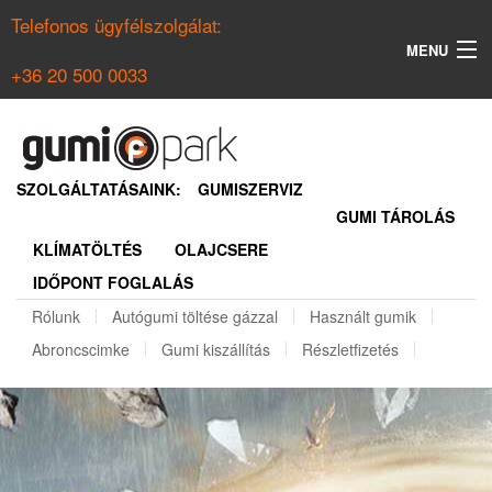
Telefonos ügyfélszolgálat:
MENU
+36 20 500 0033
KERESÉS
NYÁRI GUMI KERESŐ
SZOLGÁLTATÁSAINK:
GUMISZERVIZ
GUMI TÁROLÁS
TÉLI GUMI KERESŐ
KLÍMATÖLTÉS
OLAJCSERE
BELÉPÉS
IDŐPONT FOGLALÁS
REGISZTRÁCIÓ
Rólunk
Autógumi töltése gázzal
Használt gumik
Abroncscimke
Gumi kiszállítás
Részletfizetés