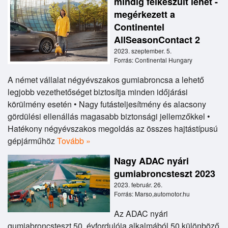
mindig felkészült lehet -
megérkezett a
Continentel
AllSeasonContact 2
2023. szeptember. 5.
Forrás: Continental Hungary
A német vállalat négyévszakos gumiabroncsa a lehető
legjobb vezethetőséget biztosítja minden időjárási
körülmény esetén • Nagy futásteljesítmény és alacsony
gördülési ellenállás magasabb biztonsági jellemzőkkel •
Hatékony négyévszakos megoldás az összes hajtástípusú
gépjárműhöz
Tovább »
Nagy ADAC nyári
gumiabroncsteszt 2023
2023. február. 26.
Forrás: Marso,automotor.hu
Az ADAC nyári
gumiabroncsteszt 50. évfordulója alkalmából 50 különböző