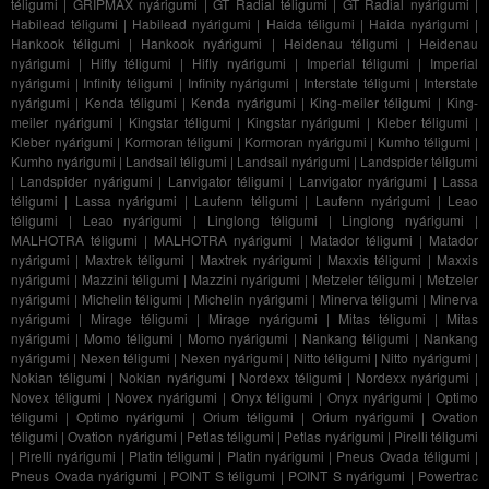
téligumi
|
GRIPMAX nyárigumi
|
GT Radial téligumi
|
GT Radial nyárigumi
|
Habilead téligumi
|
Habilead nyárigumi
|
Haida téligumi
|
Haida nyárigumi
|
Hankook téligumi
|
Hankook nyárigumi
|
Heidenau téligumi
|
Heidenau
nyárigumi
|
Hifly téligumi
|
Hifly nyárigumi
|
Imperial téligumi
|
Imperial
nyárigumi
|
Infinity téligumi
|
Infinity nyárigumi
|
Interstate téligumi
|
Interstate
nyárigumi
|
Kenda téligumi
|
Kenda nyárigumi
|
King-meiler téligumi
|
King-
meiler nyárigumi
|
Kingstar téligumi
|
Kingstar nyárigumi
|
Kleber téligumi
|
Kleber nyárigumi
|
Kormoran téligumi
|
Kormoran nyárigumi
|
Kumho téligumi
|
Kumho nyárigumi
|
Landsail téligumi
|
Landsail nyárigumi
|
Landspider téligumi
|
Landspider nyárigumi
|
Lanvigator téligumi
|
Lanvigator nyárigumi
|
Lassa
téligumi
|
Lassa nyárigumi
|
Laufenn téligumi
|
Laufenn nyárigumi
|
Leao
téligumi
|
Leao nyárigumi
|
Linglong téligumi
|
Linglong nyárigumi
|
MALHOTRA téligumi
|
MALHOTRA nyárigumi
|
Matador téligumi
|
Matador
nyárigumi
|
Maxtrek téligumi
|
Maxtrek nyárigumi
|
Maxxis téligumi
|
Maxxis
nyárigumi
|
Mazzini téligumi
|
Mazzini nyárigumi
|
Metzeler téligumi
|
Metzeler
nyárigumi
|
Michelin téligumi
|
Michelin nyárigumi
|
Minerva téligumi
|
Minerva
nyárigumi
|
Mirage téligumi
|
Mirage nyárigumi
|
Mitas téligumi
|
Mitas
nyárigumi
|
Momo téligumi
|
Momo nyárigumi
|
Nankang téligumi
|
Nankang
nyárigumi
|
Nexen téligumi
|
Nexen nyárigumi
|
Nitto téligumi
|
Nitto nyárigumi
|
Nokian téligumi
|
Nokian nyárigumi
|
Nordexx téligumi
|
Nordexx nyárigumi
|
Novex téligumi
|
Novex nyárigumi
|
Onyx téligumi
|
Onyx nyárigumi
|
Optimo
téligumi
|
Optimo nyárigumi
|
Orium téligumi
|
Orium nyárigumi
|
Ovation
téligumi
|
Ovation nyárigumi
|
Petlas téligumi
|
Petlas nyárigumi
|
Pirelli téligumi
|
Pirelli nyárigumi
|
Platin téligumi
|
Platin nyárigumi
|
Pneus Ovada téligumi
|
Pneus Ovada nyárigumi
|
POINT S téligumi
|
POINT S nyárigumi
|
Powertrac