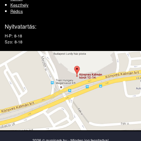
Keszthely
Rédics
Nyitvatartás:
H-P: 8-18
Szo: 8-18
2026 © gumipark.hu - Minden jog fenntartva!