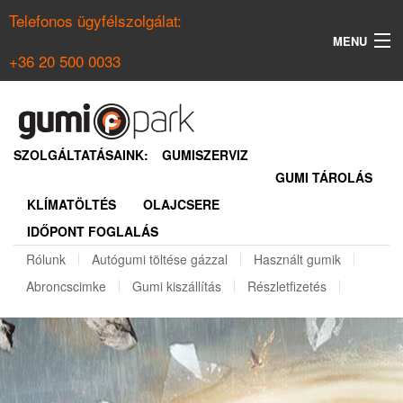
Telefonos ügyfélszolgálat:
MENU
+36 20 500 0033
KERESÉS
NYÁRI GUMI KERESŐ
SZOLGÁLTATÁSAINK:
GUMISZERVIZ
GUMI TÁROLÁS
TÉLI GUMI KERESŐ
KLÍMATÖLTÉS
OLAJCSERE
BELÉPÉS
IDŐPONT FOGLALÁS
REGISZTRÁCIÓ
Rólunk
Autógumi töltése gázzal
Használt gumik
Abroncscimke
Gumi kiszállítás
Részletfizetés