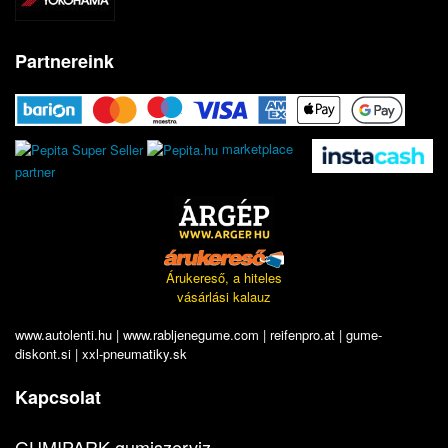
Partnereink
marketplace
partner
Árukereső, a hiteles
vásárlási kalauz
www.autolenti.hu
|
www.rabljenegume.com
|
reifenpro.at
|
gume-
diskont.si
|
xxl-pneumatiky.sk
Kapcsolat
GUMIPARK gumiszerviz