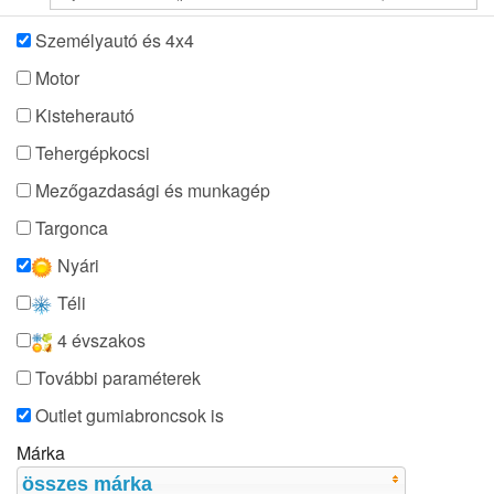
Személyautó és 4x4
Motor
Kisteherautó
Tehergépkocsi
Mezőgazdasági és munkagép
Targonca
Nyári
Téli
4 évszakos
További paraméterek
Outlet gumiabroncsok is
Márka
összes márka