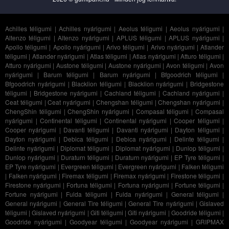
Achilles téligumi
|
Achilles nyárigumi
|
Aeolus téligumi
|
Aeolus nyárigumi
|
Altenzo téligumi
|
Altenzo nyárigumi
|
APLUS téligumi
|
APLUS nyárigumi
|
Apollo téligumi
|
Apollo nyárigumi
|
Arivo téligumi
|
Arivo nyárigumi
|
Atlander
téligumi
|
Atlander nyárigumi
|
Atlas téligumi
|
Atlas nyárigumi
|
Atturo téligumi
|
Atturo nyárigumi
|
Austone téligumi
|
Austone nyárigumi
|
Avon téligumi
|
Avon
nyárigumi
|
Barum téligumi
|
Barum nyárigumi
|
Bfgoodrich téligumi
|
Bfgoodrich nyárigumi
|
Blacklion téligumi
|
Blacklion nyárigumi
|
Bridgestone
téligumi
|
Bridgestone nyárigumi
|
Cachland téligumi
|
Cachland nyárigumi
|
Ceat téligumi
|
Ceat nyárigumi
|
Chengshan téligumi
|
Chengshan nyárigumi
|
ChengShin téligumi
|
ChengShin nyárigumi
|
Compasal téligumi
|
Compasal
nyárigumi
|
Continental téligumi
|
Continental nyárigumi
|
Cooper téligumi
|
Cooper nyárigumi
|
Davanti téligumi
|
Davanti nyárigumi
|
Dayton téligumi
|
Dayton nyárigumi
|
Debica téligumi
|
Debica nyárigumi
|
Delinte téligumi
|
Delinte nyárigumi
|
Diplomat téligumi
|
Diplomat nyárigumi
|
Dunlop téligumi
|
Dunlop nyárigumi
|
Duraturn téligumi
|
Duraturn nyárigumi
|
EP Tyre téligumi
|
EP Tyre nyárigumi
|
Evergreen téligumi
|
Evergreen nyárigumi
|
Falken téligumi
|
Falken nyárigumi
|
Firemax téligumi
|
Firemax nyárigumi
|
Firestone téligumi
|
Firestone nyárigumi
|
Fortuna téligumi
|
Fortuna nyárigumi
|
Fortune téligumi
|
Fortune nyárigumi
|
Fulda téligumi
|
Fulda nyárigumi
|
General téligumi
|
General nyárigumi
|
General Tire téligumi
|
General Tire nyárigumi
|
Gislaved
téligumi
|
Gislaved nyárigumi
|
Giti téligumi
|
Giti nyárigumi
|
Goodride téligumi
|
Goodride nyárigumi
|
Goodyear téligumi
|
Goodyear nyárigumi
|
GRIPMAX