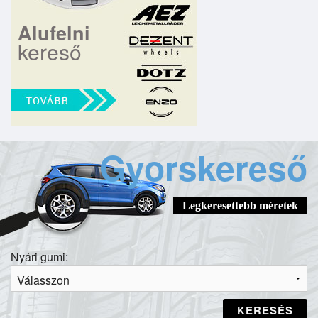
Alufelni
kereső
Gyorskereső
Legkeresettebb méretek
Nyári gumi:
KERESÉS