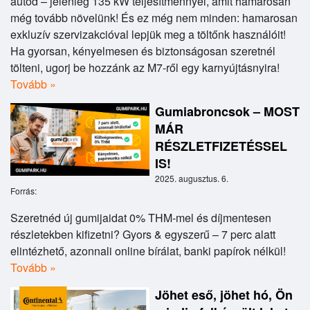
autód – jelenleg 135 kW teljesítménnyel, amit hamarosan
még tovább növelünk! És ez még nem minden: hamarosan
exkluzív szervizakcióval lepjük meg a töltőnk használóit!
Ha gyorsan, kényelmesen és biztonságosan szeretnél
tölteni, ugorj be hozzánk az M7-ről egy karnyújtásnyira!
Tovább »
Gumiabroncsok – MOST
MÁR
RÉSZLETFIZETÉSSEL
IS!
2025. augusztus. 6.
Forrás:
Szeretnéd új gumijaidat 0% THM-mel és díjmentesen
részletekben kifizetni? Gyors & egyszerű – 7 perc alatt
elintézhető, azonnali online bírálat, banki papírok nélkül!
Tovább »
Jöhet eső, jöhet hó, Ön