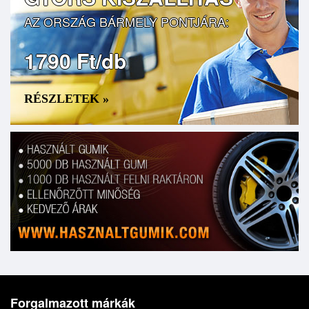
AZ ORSZÁG BÁRMELY PONTJÁRA:
1790 Ft/db
RÉSZLETEK »
Forgalmazott márkák