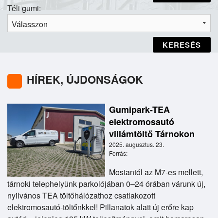
Téli gumi:
KERESÉS
HÍREK, ÚJDONSÁGOK
Gumipark-TEA
elektromosautó
villámtöltő Tárnokon
2025. augusztus. 23.
Forrás:
Mostantól az M7-es mellett,
tárnoki telephelyünk parkolójában 0–24 órában várunk új,
nyilvános TEA töltőhálózathoz csatlakozott
elektromosautó-töltőnkkel! Pillanatok alatt új erőre kap