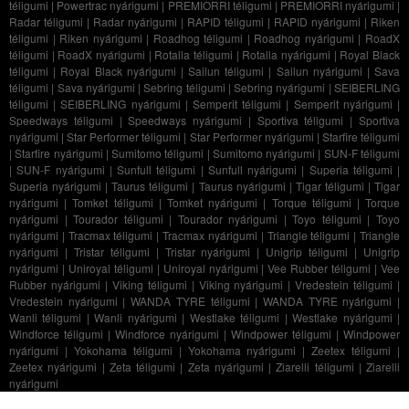
téligumi
|
Powertrac nyárigumi
|
PREMIORRI téligumi
|
PREMIORRI nyárigumi
|
Radar téligumi
|
Radar nyárigumi
|
RAPID téligumi
|
RAPID nyárigumi
|
Riken
téligumi
|
Riken nyárigumi
|
Roadhog téligumi
|
Roadhog nyárigumi
|
RoadX
téligumi
|
RoadX nyárigumi
|
Rotalla téligumi
|
Rotalla nyárigumi
|
Royal Black
téligumi
|
Royal Black nyárigumi
|
Sailun téligumi
|
Sailun nyárigumi
|
Sava
téligumi
|
Sava nyárigumi
|
Sebring téligumi
|
Sebring nyárigumi
|
SEIBERLING
téligumi
|
SEIBERLING nyárigumi
|
Semperit téligumi
|
Semperit nyárigumi
|
Speedways téligumi
|
Speedways nyárigumi
|
Sportiva téligumi
|
Sportiva
nyárigumi
|
Star Performer téligumi
|
Star Performer nyárigumi
|
Starfire téligumi
|
Starfire nyárigumi
|
Sumitomo téligumi
|
Sumitomo nyárigumi
|
SUN-F téligumi
|
SUN-F nyárigumi
|
Sunfull téligumi
|
Sunfull nyárigumi
|
Superia téligumi
|
Superia nyárigumi
|
Taurus téligumi
|
Taurus nyárigumi
|
Tigar téligumi
|
Tigar
nyárigumi
|
Tomket téligumi
|
Tomket nyárigumi
|
Torque téligumi
|
Torque
nyárigumi
|
Tourador téligumi
|
Tourador nyárigumi
|
Toyo téligumi
|
Toyo
nyárigumi
|
Tracmax téligumi
|
Tracmax nyárigumi
|
Triangle téligumi
|
Triangle
nyárigumi
|
Tristar téligumi
|
Tristar nyárigumi
|
Unigrip téligumi
|
Unigrip
nyárigumi
|
Uniroyal téligumi
|
Uniroyal nyárigumi
|
Vee Rubber téligumi
|
Vee
Rubber nyárigumi
|
Viking téligumi
|
Viking nyárigumi
|
Vredestein téligumi
|
Vredestein nyárigumi
|
WANDA TYRE téligumi
|
WANDA TYRE nyárigumi
|
Wanli téligumi
|
Wanli nyárigumi
|
Westlake téligumi
|
Westlake nyárigumi
|
Windforce téligumi
|
Windforce nyárigumi
|
Windpower téligumi
|
Windpower
nyárigumi
|
Yokohama téligumi
|
Yokohama nyárigumi
|
Zeetex téligumi
|
Zeetex nyárigumi
|
Zeta téligumi
|
Zeta nyárigumi
|
Ziarelli téligumi
|
Ziarelli
nyárigumi